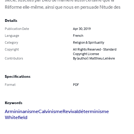
Réforme elle-même, ainsi que nous en persuade l'étude des
Details
Publication Date
Apr 30, 2019
Language
French
Category
Religion & Spirituality
Copyright
All Rights Reserved - Standard
Copyright License
Contributors
By (author): Matthieu Lelièvre
Specifications
Format
PDF
Keywords
Armininanisme
Calvinisme
Revival
déterminisme
Whitefield