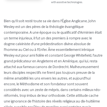
with assistive technologies.
Bien qu'il soit resté toute sa vie dans l'Église Anglicane, John 
Wesley est un des pères de la théologie évangélique 
contemporaine. A une époque ou le qualificatif d'Arminien était 
un terme injurieux, il fut un des premiers à rompre avec le 
dogme calviniste d'une prédestination divine absolue de 
l'homme au Ciel ou à l'Enfer. Âme essentiellement irénique 
Wesley eut pour ami fidèle et constant George Whitefield, l'autre 
grand prédicateur en Angleterre et en Amérique, qui lui, resta 
attaché aux fameux canons de Dordrecht. Malheureusement 
leurs disciples respectifs ne firent pas toujours preuve de la 
même amabilité les uns envers les autres, et aujourd'hui 
encore, le Méthodisme et son fondateur sont souvent 
considérés avec un zeste de mépris, dans certains milieux néo-
réformés, trop imbus de leur orthodoxie. Cette attitude cache 
une ignorance de l'histoire des réveils religieux au dix-huitième 
siècle, suscités par Dieu de manière aussi certaine que la 