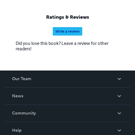
Ratings & Reviews
Write a review
Did you love this book? Leave a review for other
readers!
Our Team
About Us
News
Careers
In The News
Community
Events
Blog
Help