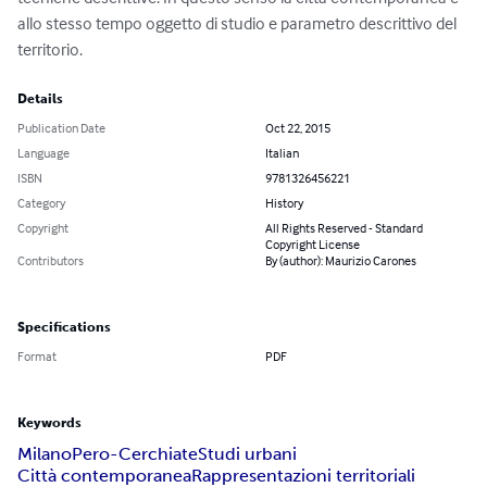
allo stesso tempo oggetto di studio e parametro descrittivo del 
territorio.
Details
Publication Date
Oct 22, 2015
Language
Italian
ISBN
9781326456221
Category
History
Copyright
All Rights Reserved - Standard
Copyright License
Contributors
By (author): Maurizio Carones
Specifications
Format
PDF
Keywords
Milano
Pero-Cerchiate
Studi urbani
Città contemporanea
Rappresentazioni territoriali