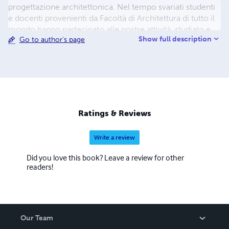
progettazione architettonica. Nel tempo svariati studenti
e docenti provenienti da Facoltà di Architettura di tutto il
mondo hanno partecipato alle nostre attività, studiato e
Show full description
Go to author's page
sperimentato la metodologia che proponiamo. Alcuni di
questi esempi sono stati inseriti come esemplificazione
nei testi.
Ratings & Reviews
Write a review
Did you love this book? Leave a review for other
readers!
Our Team