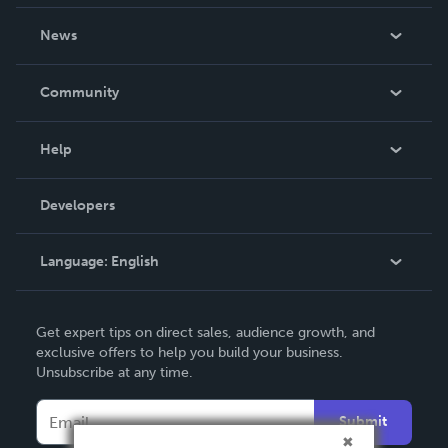
About Us
News
Careers
In The News
Community
Events
Blog
Help
Videos
Order Lookup
Developers
Podcast
Knowledge Base
Language:
English
Contact Support
English
Get expert tips on direct sales, audience growth, and
Deutsch
exclusive offers to help you build your business.
Unsubscribe at any time.
Français
Italiano
Submit
Español