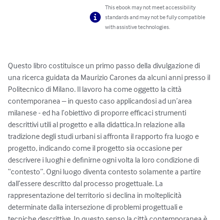
This ebook may not meet accessibility
standards and may not be fully compatible
with assistive technologies.
Questo libro costituisce un primo passo della divulgazione di 
una ricerca guidata da Maurizio Carones da alcuni anni presso il 
Politecnico di Milano. Il lavoro ha come oggetto la città 
contemporanea – in questo caso applicandosi ad un’area 
milanese - ed ha l’obiettivo di proporre efficaci strumenti 
descrittivi utili al progetto e alla didattica.In relazione alla 
tradizione degli studi urbani si affronta il rapporto fra luogo e 
progetto, indicando come il progetto sia occasione per 
descrivere i luoghi e definirne ogni volta la loro condizione di 
“contesto”. Ogni luogo diventa contesto solamente a partire 
dall’essere descritto dal processo progettuale. La 
rappresentazione del territorio si declina in molteplicità 
determinate dalla intersezione di problemi progettuali e 
tecniche descrittive. In questo senso la città contemporanea è 