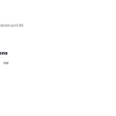
nimati anni 80.

ons
PDF