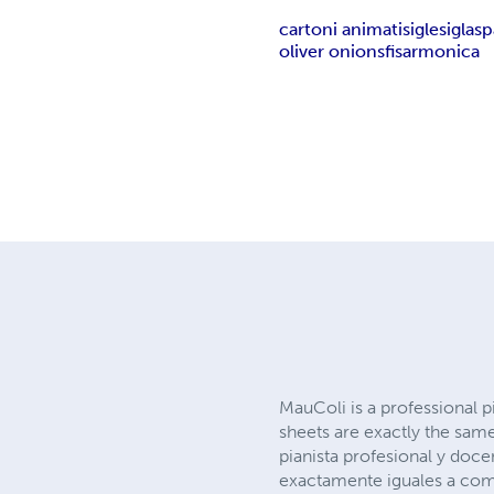
cartoni animati
sigle
sigla
sp
oliver onions
fisarmonica
MauColi is a professional p
sheets are exactly the sam
pianista profesional y doce
exactamente iguales a com