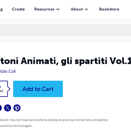
ng
Create
Resources
About
Bookstore
toni Animati, gli spartiti Vol.
izio Colì
k
Add to Cart
.42
 ebook may not meet accessibility standards and may not be fully compatible
 assistive technologies.