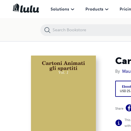
Cartoni Animati, gli spartiti Vol.1
Solutions
Products
Prici
Car
By
Maur
Eboo
USD 25
Share
This
with