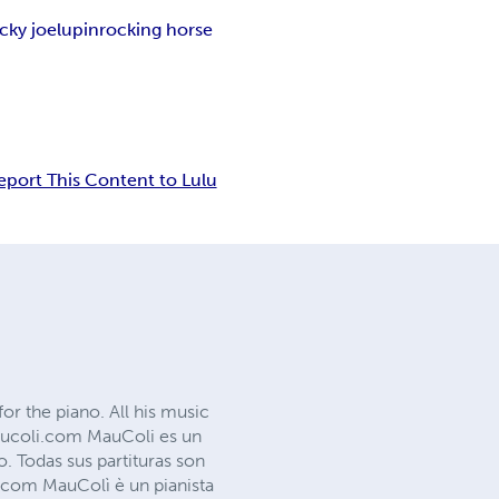
cky joe
lupin
rocking horse
eport This Content to Lulu
or the piano. All his music
maucoli.com MauColi es un
o. Todas sus partituras son
com MauColì è un pianista