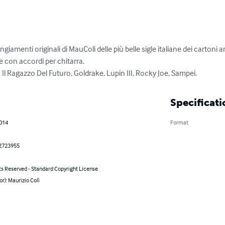
giamenti originali di MauColi delle più belle sigle italiane dei cartoni a
e con accordi per chitarra.

Il Ragazzo Del Futuro, Goldrake, Lupin III, Rocky Joe, Sampei.
Specificati
2014
Format
2723955
ts Reserved - Standard Copyright License
or): Maurizio Colì