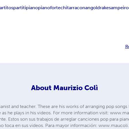
artito
spartiti
piano
pianoforte
chitarra
conan
goldrake
sampei
ro
R
About
Maurizio Colì
ianist and teacher. These are his works of arranging pop songs f
e as he plays in his videos. For more information visit: www.
nte. Estos son sus trabajos de arreglar canciones pop para pian
o toca en sus videos. Para mayor información: www.maucoli.