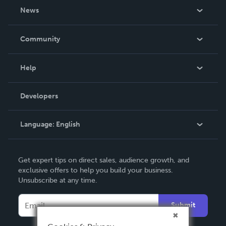
About Us
News
Careers
In The News
Community
Events
Blog
Help
Videos
Order Lookup
Developers
Podcast
Knowledge Base
Language:
English
Contact Support
English
Get expert tips on direct sales, audience growth, and
Deutsch
exclusive offers to help you build your business.
Unsubscribe at any time.
Français
Italiano
Submit
Español