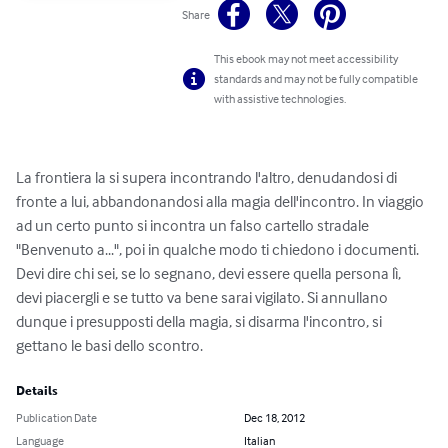
Share
This ebook may not meet accessibility
standards and may not be fully compatible
with assistive technologies.
La frontiera la si supera incontrando l'altro, denudandosi di 
fronte a lui, abbandonandosi alla magia dell'incontro. In viaggio 
ad un certo punto si incontra un falso cartello stradale 
"Benvenuto a...", poi in qualche modo ti chiedono i documenti. 
Devi dire chi sei, se lo segnano, devi essere quella persona lì, 
devi piacergli e se tutto va bene sarai vigilato. Si annullano 
dunque i presupposti della magia, si disarma l'incontro, si 
gettano le basi dello scontro.
Details
Publication Date
Dec 18, 2012
Language
Italian