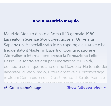
About
maurizio mequio
Maurizio Mequio è nato a Roma il 10 gennaio 1980.
Laureato in Scienze Storico-religiose all'Università
Sapienza, si è specializzato in Antropologia culturale e ha
frequentato il Master in Esperti di Comunicazione e
Giornalismo internazione presso la Fondazione Lelio
Basso. Ha scritto articoli per Liberazione e L'Unità,
collabora con il quoridiano online Dazebao. Ha tenuto dei
laboratori di Web-radio, Pittura creativa e Cortemetraggi
in alcuni Centri diurni del Dipartimento di Salute Mentale
della Asl Roma E. Attualmente lavora in un Centro di
Show full description
Go to author's page
Prima Accoglienza per Minori non accompagnati e
Richiedenti asilo.