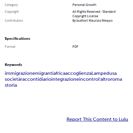
Category
Personal Growth
Copyright
All Rights Reserved - Standard
Copyright License
Contributors
By (author): Maurizio Mequio
Specifications
Format
PDF
Keywords
immigrazione
migranti
africa
accoglienza
Lampedusa
società
racconti
diario
integrazione
incontro
l'altro
roma
storia
Report This Content to Lulu