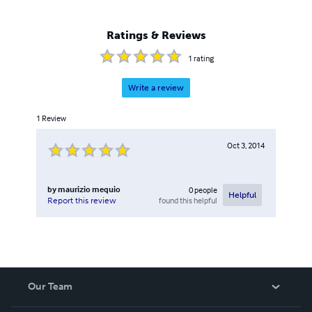
Ratings & Reviews
1
rating
Write a review
1
Review
Oct 3, 2014
by
maurizio mequio
0
people
Helpful
found this helpful
Report this review
Our Team