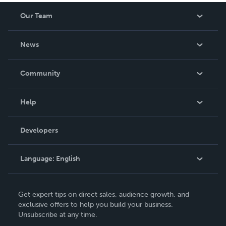
Our Team
About Us
News
Careers
In The News
Community
Events
Blog
Help
Videos
Order Lookup
Developers
Podcast
Knowledge Base
Language:
English
Contact Support
English
Get expert tips on direct sales, audience growth, and
Deutsch
exclusive offers to help you build your business.
Unsubscribe at any time.
Français