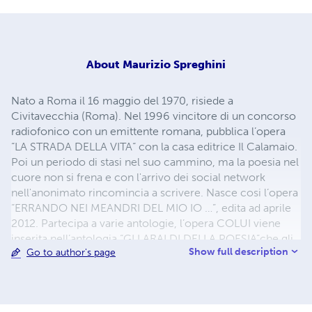
About
Maurizio Spreghini
Nato a Roma il 16 maggio del 1970, risiede a
Civitavecchia (Roma). Nel 1996 vincitore di un concorso
radiofonico con un emittente romana, pubblica l’opera
“LA STRADA DELLA VITA“ con la casa editrice Il Calamaio.
Poi un periodo di stasi nel suo cammino, ma la poesia nel
cuore non si frena e con l'arrivo dei social network
nell'anonimato rincomincia a scrivere. Nasce cosi l’opera
“ERRANDO NEI MEANDRI DEL MIO IO …”, edita ad aprile
2012. Partecipa a varie antologie, l’opera COLUI viene
inserita nell’antologia “GLI ARALDI DELLA POESIA”che gli
Show full description
Go to author's page
vale anche il riconoscimento di “PERLE POETICHE”, e
all’opera Antologica “DIAFANO SENTIRE“ e “1000 Parole”.
Poi un susseguirsi di opere edite nel biennio 2012/2013: il
romanzo “IL SOGNO IN UNA VITA”, “ASPETTANDO IL