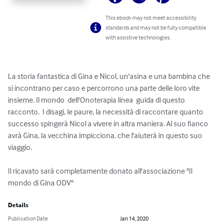
This ebook may not meet accessibility
standards and may not be fully compatible
with assistive technologies.
La storia fantastica di Gina e Nicol, un'asina e una bambina che 
si incontrano per caso e percorrono una parte delle loro vite 
insieme. Il mondo  dell'Onoterapia linea  guida di questo 
racconto.  I disagi, le paure, la necessità di raccontare quanto 
successo spingerà Nicol a vivere in altra maniera. Al suo fianco 
avrà Gina, la vecchina impicciona, che l'aiuterà in questo suo 
viaggio.

Il ricavato sarà completamente donato all'associazione "Il 
mondo di Gina ODV"
Details
Publication Date
Jan 14, 2020