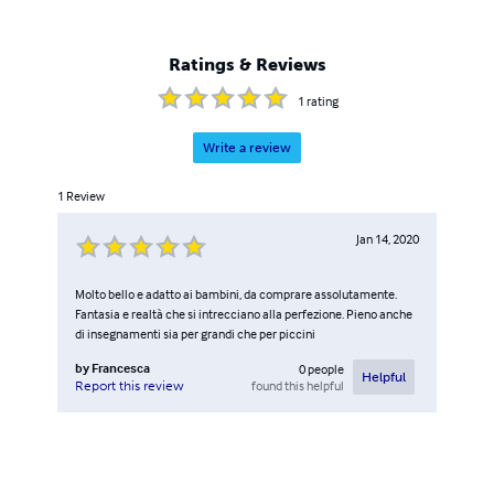
VERDE…E’ DI NUOVO ROSSO”; “LIBERARE I PENSIERI”e
“Libero”. Tutte edite con Lulu.com A Febbraio 2014 con
Aletti Editore partecipa al concorso Il Federiciano,
Ratings & Reviews
risultando uno dei prescelti nel volume “Il Federiciano
2014”.
1
rating
Write a review
1
Review
Jan 14, 2020
Molto bello e adatto ai bambini, da comprare assolutamente.
Fantasia e realtà che si intrecciano alla perfezione. Pieno anche
di insegnamenti sia per grandi che per piccini
by
Francesca
0
people
Helpful
found this helpful
Report this review