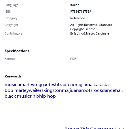
Language
Italian
ISBN
9781471675591
Category
Reference
Copyright
All Rights Reserved - Standard
Copyright License
Contributors
By (author): Mauro Cardinale
Specifications
Format
PDF
Keywords
musica
marley
reggae
testi
traduzioni
giamaica
rasta
bob marley
wailers
kingston
maijuana
roots
rock
dancehall
black music
r'n'b
hip hop