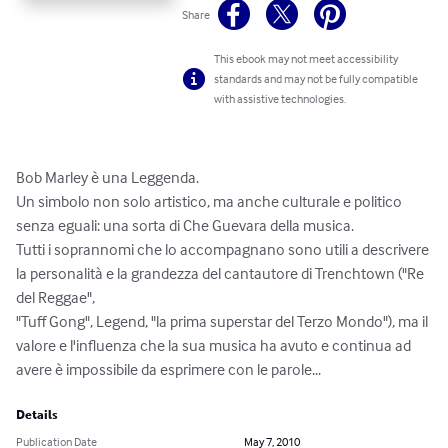
Share
This ebook may not meet accessibility
standards and may not be fully compatible
with assistive technologies.
Bob Marley è una Leggenda.

Un simbolo non solo artistico, ma anche culturale e politico 
senza eguali: una sorta di Che Guevara della musica.

Tutti i soprannomi che lo accompagnano sono utili a descrivere 
la personalità e la grandezza del cantautore di Trenchtown ("Re 
del Reggae",

"Tuff Gong", Legend, "la prima superstar del Terzo Mondo"), ma il 
valore e l'influenza che la sua musica ha avuto e continua ad 
avere è impossibile da esprimere con le parole...
Details
Publication Date
May 7, 2010