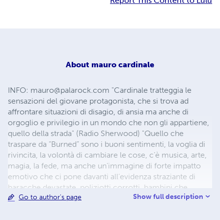
Report This Content to Lulu
About
mauro cardinale
INFO:
mauro@palarock.com
"Cardinale tratteggia le
sensazioni del giovane protagonista, che si trova ad
affrontare situazioni di disagio, di ansia ma anche di
orgoglio e privilegio in un mondo che non gli appartiene,
quello della strada" (Radio Sherwood) "Quello che
traspare da “Burned” sono i buoni sentimenti, la voglia di
rivincita, la volontà di cambiare le cose, c’è musica, arte,
magia, la fede, ma anche un’immagine di forte impatto
emotivo che ci pone davanti all’evidenza straziante di
baracche devastate, poliziotti corrotti, bambini che
Show full description
Go to author's page
scavano tra i rifiuti ed occhi che si chiudono per non
vedere" (Recensionelibro- top10) "Burned mostra il
legame strettissimo tra reggae e strade giamaicane"