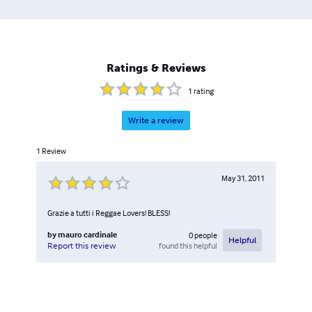
(Rastasnob) Il libro offre una narrazione avvincente, piena
di colpi di scena e di situazioni al limite; mette a contatto
con una realtà umana e sociale lontana e poco
conosciuta che, avvicinata, rivela una impensabile
Ratings & Reviews
ricchezza di motivazioni e situazioni (L.Scorrano, critico)
1
rating
Write a review
1
Review
May 31, 2011
Grazie a tutti i Reggae Lovers! BLESS!
by
mauro cardinale
0
people
Helpful
found this helpful
Report this review