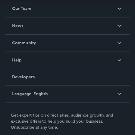
Our Team
About Us
News
Careers
In The News
Community
Events
Blog
Help
Videos
Order Lookup
Developers
Podcast
Knowledge Base
Language:
English
Contact Support
English
Get expert tips on direct sales, audience growth, and
Deutsch
exclusive offers to help you build your business.
Unsubscribe at any time.
Français