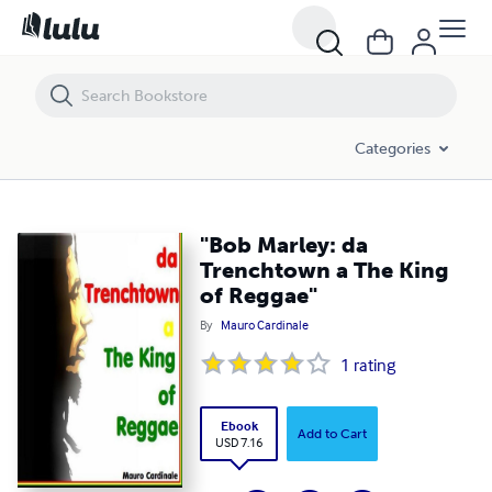
"Bob Marley: da Trenchtown a The King of Reggae"
Categories
"Bob Marley: da
Trenchtown a The King
of Reggae"
By
Mauro Cardinale
1
rating
Ebook
Add to Cart
USD 7.16