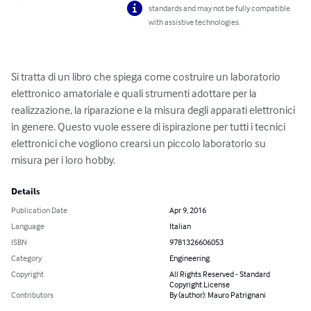
standards and may not be fully compatible
with assistive technologies.
Si tratta di un libro che spiega come costruire un laboratorio 
elettronico amatoriale e quali strumenti adottare per la 
realizzazione, la riparazione e la misura degli apparati elettronici 
in genere. Questo vuole essere di ispirazione per tutti i tecnici 
elettronici che vogliono crearsi un piccolo laboratorio su 
misura per i loro hobby.
Details
Publication Date
Apr 9, 2016
Language
Italian
ISBN
9781326606053
Category
Engineering
Copyright
All Rights Reserved - Standard
Copyright License
Contributors
By (author): Mauro Patrignani