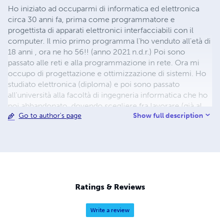
Ho iniziato ad occuparmi di informatica ed elettronica
circa 30 anni fa, prima come programmatore e
progettista di apparati elettronici interfacciabili con il
computer. Il mio primo programma l'ho venduto all'età di
18 anni , ora ne ho 56!! (anno 2021 n.d.r.) Poi sono
passato alle reti e alla programmazione in rete. Ora mi
occupo di progettazione e ottimizzazione di sistemi. Ho
studiato elettronica (diploma) e poi sono passato
all'università alla facoltà di ingegneria informatica che ho
poi abbandonato, dovendo scegliere fra lavorare (già al
Show full description
Go to author's page
tempo ero molto richiesto) e divertirmi o annoiarmi ed
apprendere nozioni per me superate. Ho lavorato come
progettista sia in elettronica che in informatica e talvolta
fondendo le due discipline. Ho progettato e realizzato il
primo sistema Cloud per l'elaborazione di dati fiscali in
Italia. Collaboro alla stesura di libri anche di altri autori
che vedrete pubblicati a loro nome.
Ratings & Reviews
Write a review