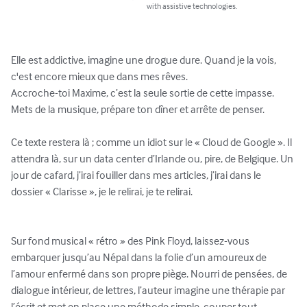
with assistive technologies.
Elle est addictive, imagine une drogue dure. Quand je la vois, 
c'est encore mieux que dans mes rêves.

Accroche-toi Maxime, c’est la seule sortie de cette impasse. 
Mets de la musique, prépare ton dîner et arrête de penser. 

Ce texte restera là ; comme un idiot sur le « Cloud de Google ». Il 
attendra là, sur un data center d’Irlande ou, pire, de Belgique. Un 
jour de cafard, j’irai fouiller dans mes articles, j’irai dans le 
dossier « Clarisse », je le relirai, je te relirai. 

Sur fond musical « rétro » des Pink Floyd, laissez-vous 
embarquer jusqu’au Népal dans la folie d’un amoureux de 
l’amour enfermé dans son propre piège. Nourri de pensées, de 
dialogue intérieur, de lettres, l’auteur imagine une thérapie par 
l’écrit et met en place une méthode simple, couper tout 