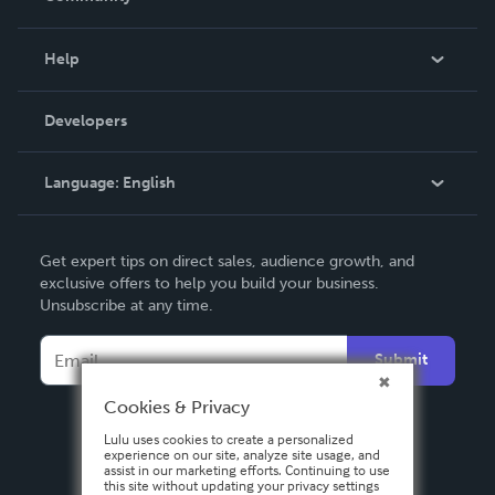
Events
Blog
Help
Videos
Order Lookup
Developers
Podcast
Knowledge Base
Language:
English
Contact Support
English
Get expert tips on direct sales, audience growth, and
Deutsch
exclusive offers to help you build your business.
Unsubscribe at any time.
Français
Italiano
Submit
Español
Cookies & Privacy
Lulu uses cookies to create a personalized
experience on our site, analyze site usage, and
assist in our marketing efforts. Continuing to use
this site without updating your privacy settings