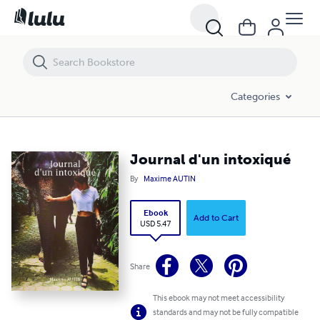
Journal d'un intoxiqué
Categories
Journal d'un intoxiqué
By
Maxime AUTIN
Ebook
Add to Cart
USD 5.47
Share
This ebook may not meet accessibility
standards and may not be fully compatible