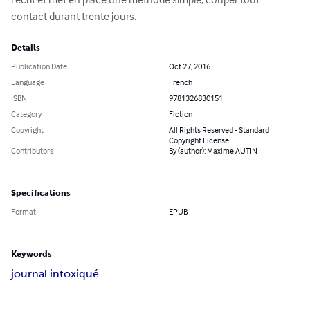
contact durant trente jours.
Details
Publication Date
Oct 27, 2016
Language
French
ISBN
9781326830151
Category
Fiction
Copyright
All Rights Reserved - Standard
Copyright License
Contributors
By (author): Maxime AUTIN
Specifications
Format
EPUB
Keywords
journal intoxiqué