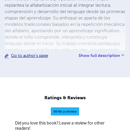
replantea la alfabetización inicial al integrar lectura,
comprensión y desarrollo del lenguaje desde las primeras
etapas del aprendizaje. Su enfoque se aparta de los
modelos tradicionales basados en la repetición mecánica
del alfabeto, apostando por un aprendizaje significativo
donde el niño comprende, interpreta y construye
lenguaje desde el inicio. Su trabajo combina pedagogía,
narrativa y una práctica en artes visuales, incorporando
Show full description
Go to author's page
elementos de la pintura, la escultura y la ilustración en la
creación de materiales educativos que conectan el
aprendizaje con la experiencia. Es autora de la novela
Desarraigo y de otras obras en desarrollo, consolidando
una línea creativa que une educación y literatura en una
misma visión del lenguaje como experiencia.
Ratings & Reviews
Write a review
Did you love this book? Leave a review for other
readers!