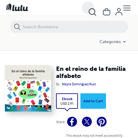
En el reino de la familia alfabeto
Categories
En el reino de la familia
alfabeto
By
Mayra Dominguez Ruiz
Ebook
Add to Cart
USD 2.91
Share
This ebook may not meet accessibility