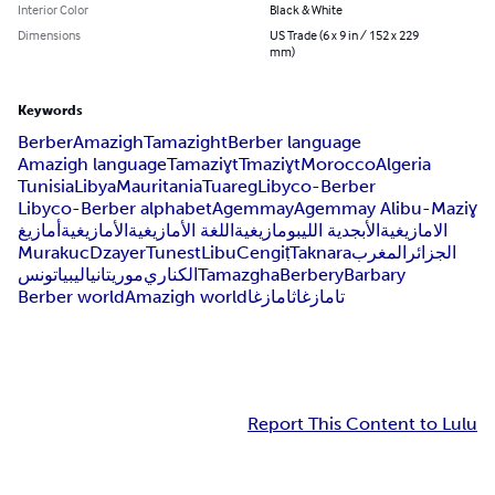
Interior Color
Black & White
Dimensions
US Trade (6 x 9 in / 152 x 229
mm)
Keywords
Berber
Amazigh
Tamazight
Berber language
Amazigh language
Tamaziɣt
Tmaziɣt
Morocco
Algeria
Tunisia
Libya
Mauritania
Tuareg
Libyco-Berber
Libyco-Berber alphabet
Agemmay
Agemmay Alibu-Maziɣ
الامازيغية
الأبجدية الليبومازيغية
اللغة الأمازيغية
الأمازيغية
أمازيغ
Murakuc
Dzayer
Tunest
Libu
Cengiṭ
Taknara
المغرب
الجزائر
تونس
ليبيا
موريتانيا
الكناري
Tamazgha
Berbery
Barbary
Berber world
Amazigh world
ثامازغا
تامازغا
Report This Content to Lulu