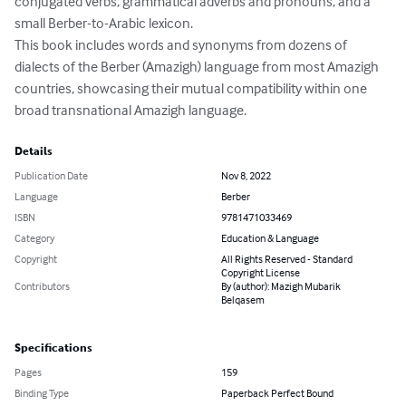
conjugated verbs, grammatical adverbs and pronouns, and a 
small Berber-to-Arabic lexicon.

This book includes words and synonyms from dozens of 
dialects of the Berber (Amazigh) language from most Amazigh 
countries, showcasing their mutual compatibility within one 
broad transnational Amazigh language.
Details
Publication Date
Nov 8, 2022
Language
Berber
ISBN
9781471033469
Category
Education & Language
Copyright
All Rights Reserved - Standard
Copyright License
Contributors
By (author): Mazigh Mubarik
Belqasem
Specifications
Pages
159
Binding Type
Paperback Perfect Bound