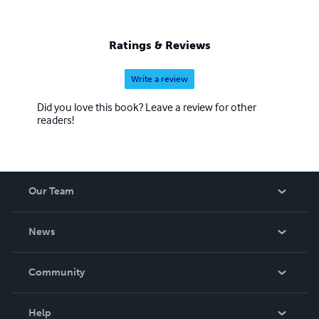
Ratings & Reviews
Write a review
Did you love this book? Leave a review for other
readers!
Our Team
About Us
News
Careers
In The News
Community
Events
Blog
Help