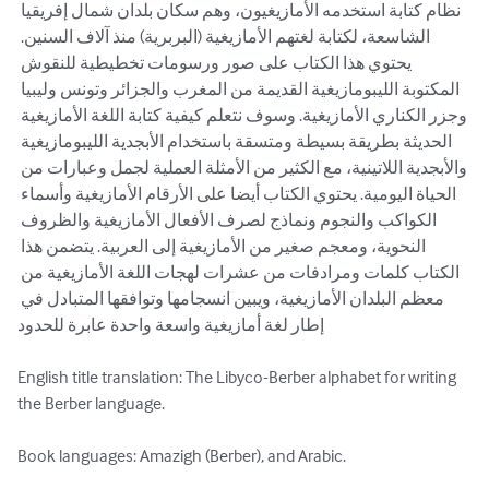
نظام كتابة استخدمه الأمازيغيون، وهم سكان بلدان شمال إفريقيا 
الشاسعة، لكتابة لغتهم الأمازيغية (البربرية) منذ آلاف السنين. 
يحتوي هذا الكتاب على صور ورسومات تخطيطية للنقوش 
المكتوبة الليبومازيغية القديمة من المغرب والجزائر وتونس وليبيا 
وجزر الكناري الأمازيغية. وسوف نتعلم كيفية كتابة اللغة الأمازيغية 
الحديثة بطريقة بسيطة ومتسقة باستخدام الأبجدية الليبومازيغية 
والأبجدية اللاتينية، مع الكثير من الأمثلة العملية لجمل وعبارات من 
الحياة اليومية. يحتوي الكتاب أيضا على الأرقام الأمازيغية وأسماء 
الكواكب والنجوم ونماذج لصرف الأفعال الأمازيغية والظروف 
النحوية، ومعجم صغير من الأمازيغية إلى العربية. يتضمن هذا 
الكتاب كلمات ومرادفات من عشرات لهجات اللغة الأمازيغية من 
معظم البلدان الأمازيغية، ويبين انسجامها وتوافقها المتبادل في 
إطار لغة أمازيغية واسعة واحدة عابرة للحدود 

English title translation: The Libyco-Berber alphabet for writing 
the Berber language.

Book languages: Amazigh (Berber), and Arabic.
