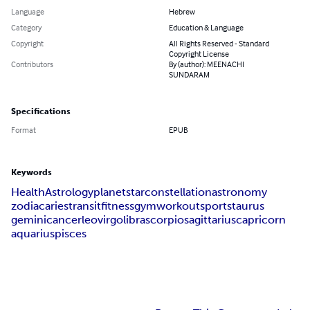
Language
Hebrew
Category
Education & Language
Copyright
All Rights Reserved - Standard
Copyright License
Contributors
By (author): MEENACHI
SUNDARAM
Specifications
Format
EPUB
Keywords
Health
Astrology
planet
star
constellation
astronomy
zodiac
aries
transit
fitness
gym
workout
sports
taurus
gemini
cancer
leo
virgo
libra
scorpio
sagittarius
capricorn
aquarius
pisces