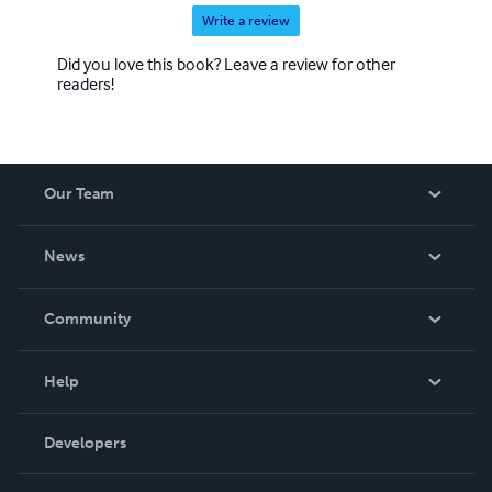
Write a review
Did you love this book? Leave a review for other
readers!
Our Team
About Us
News
Careers
In The News
Community
Events
Blog
Help
Videos
Order Lookup
Developers
Podcast
Knowledge Base