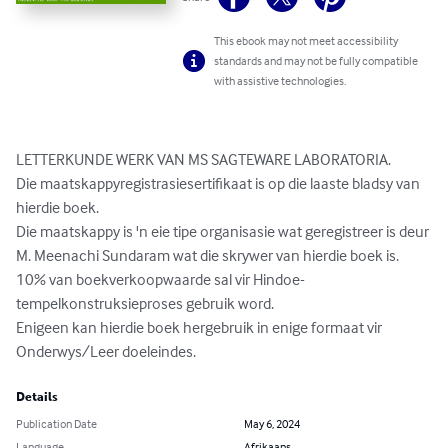
This ebook may not meet accessibility
standards and may not be fully compatible
with assistive technologies.
LETTERKUNDE WERK VAN MS SAGTEWARE LABORATORIA.

Die maatskappyregistrasiesertifikaat is op die laaste bladsy van 
hierdie boek.

Die maatskappy is 'n eie tipe organisasie wat geregistreer is deur 
M. Meenachi Sundaram wat die skrywer van hierdie boek is.

10% van boekverkoopwaarde sal vir Hindoe-
tempelkonstruksieproses gebruik word.

Enigeen kan hierdie boek hergebruik in enige formaat vir 
Onderwys/Leer doeleindes.
Details
Publication Date
May 6, 2024
Language
Afrikaans