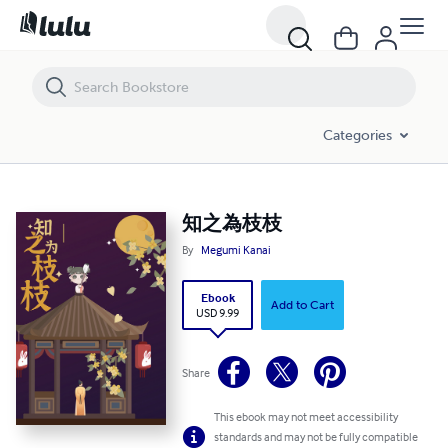
知之為枝枝
Categories
知之為枝枝
By
Megumi Kanai
Ebook
Add to Cart
USD 9.99
Share
This ebook may not meet accessibility
standards and may not be fully compatible