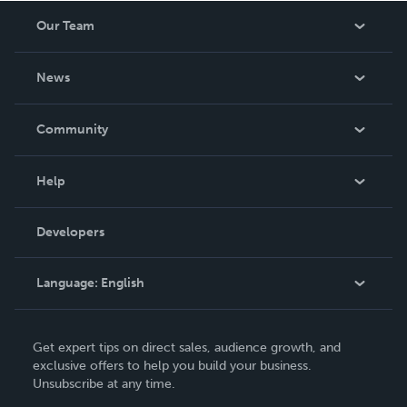
Our Team
About Us
News
Careers
In The News
Community
Events
Blog
Help
Videos
Order Lookup
Developers
Podcast
Knowledge Base
Language:
English
Contact Support
English
Get expert tips on direct sales, audience growth, and
Deutsch
exclusive offers to help you build your business.
Unsubscribe at any time.
Français