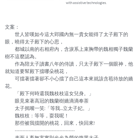
with assistive technologies.
文案：

　　世人皆嘆如今這大郢國內無一貴女能得了太子殿下的
眼，曉得太子殿下的心思，

　　都城以南的右相府內，含淚系上束胸帶的魏相獨子魏蘭
樹不這麼認為。

　　作為陪太子讀書八年的侍讀，只太子殿下一個眼神，他
就知道要幫殿下擋哪朵桃花，

　　可擋著擋著卻不小心擋了自己這本來就該含苞待放的嬌
花。

　　「殿下何時還我魏枝枝這女兒身。」

　　眼見束著高冠的魏蘭樹嬌滴滴奉茶

　　太子抿嘴一笑:「等我...立太子妃。」

　　魏枝枝：等等，耍我呢！

　　那些被我擋開的桃花，回來，快回來!

　　---------------------------------------

　　表面人畜無害實則步步為營的腹黑太子
