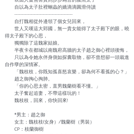
　　自以為太子肚裡蛔蟲的嬌滴滴圓滑侍讀

　　---------------------------------------

　　自打魏相從外邊領了個女兒回來，

　　世人又嘆這大郢國，無一貴女能得了太子殿下的眼，曉
得太子殿下的心思，

　　獨獨除了這魏家姑娘。

　　半夜卡在都城以南魏府高牆的太子趙之御心裡頭後悔，

　　只以為令她永伴身側如探囊取物，卻不曾想卻一頭栽進
自作孽的深情冢。

　　「魏枝枝，你既知孤喜怒哀樂，卻為何不看孤的心？」

　　趙之御掏心掏肺。

　　「你的心思太密，直男魏蘭樹看不懂。」

　　太子奮起追妻，不帶這樣玩的！

　　魏枝枝，回來，你快回來!

　　*男主：趙之御

　　女主：魏枝枝(女身）/魏蘭樹（男裝）

　　CP：枝蘭御樹
