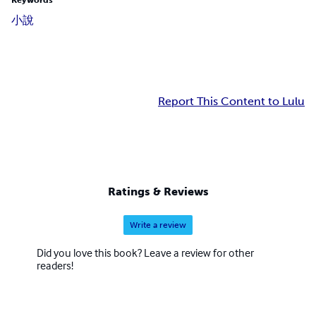
Keywords
小說
Report This Content to Lulu
Ratings & Reviews
Write a review
Did you love this book? Leave a review for other
readers!