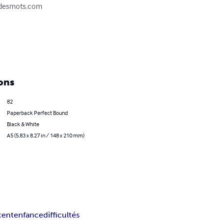
medesmots.com

ons
82
Paperback Perfect Bound
Black & White
A5 (5.83 x 8.27 in / 148 x 210 mm)
cent
enfance
difficultés