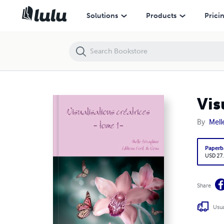
Visualisations créatrices - tome 1
Solutions
Products
Prici
Vis
By
Mell
Paperb
USD 27
Share
Usua