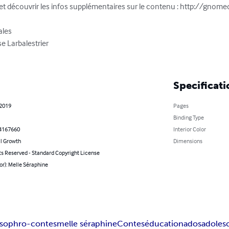
log et découvrir les infos supplémentaires sur le contenu : http://gno
les

e Larbalestrier

Specificati
 2019
Pages
Binding Type
4167660
Interior Color
l Growth
Dimensions
ts Reserved - Standard Copyright License
or): Melle Séraphine
sophro-contes
melle séraphine
Contes
éducation
ados
adoles