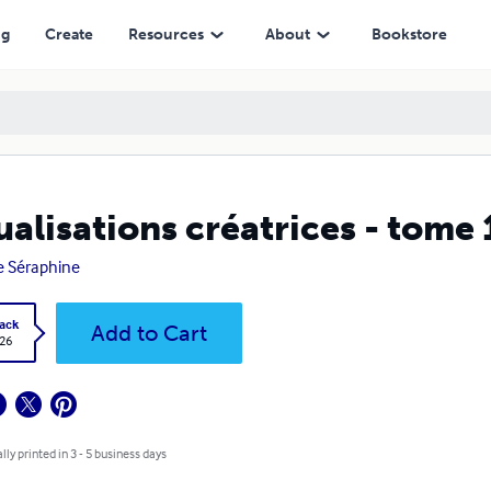
ng
Create
Resources
About
Bookstore
ualisations créatrices - tome 
e Séraphine
ack
Add to Cart
.26
lly printed in 3 - 5 business days