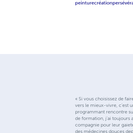
peinture
création
persévér
« Si vous choisissez de fa
vers le mieux-vivre, c’est
programmant rencontre sur 
de formation, j’ai toujours
compagnie pour leur gaieté
des médecines douces depui