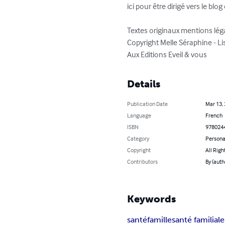
ici pour être dirigé vers le b
Textes originaux mentions léga
Copyright Melle Séraphine - Lis
Aux Editions Eveil & vous
Details
Publication Date
Mar 13,
Language
French
ISBN
978024
Category
Persona
Copyright
All Righ
Contributors
By (auth
Keywords
santé
famille
santé familiale