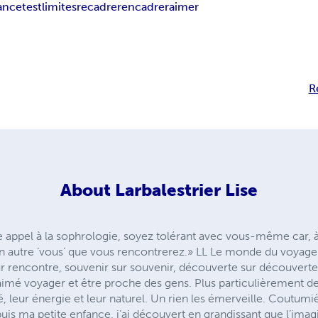
ance
test
limites
recadrer
encadrer
aimer
R
About
Larbalestrier Lise
ire appel à la sophrologie, soyez tolérant avec vous-même car,
 un autre ‘vous’ que vous rencontrerez.» LL Le monde du voyag
rencontre, souvenir sur souvenir, découverte sur découverte.
 aimé voyager et être proche des gens. Plus particulièrement de
, leur énergie et leur naturel. Un rien les émerveille. Coutumi
s ma petite enfance, j’ai découvert en grandissant que l’imagin