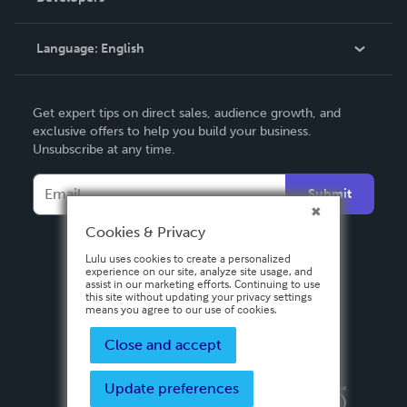
Knowledge Base
Language:
English
Contact Support
English
Get expert tips on direct sales, audience growth, and
Deutsch
exclusive offers to help you build your business.
Unsubscribe at any time.
Français
Italiano
Submit
Español
Cookies & Privacy
Lulu uses cookies to create a personalized
experience on our site, analyze site usage, and
assist in our marketing efforts. Continuing to use
this site without updating your privacy settings
means you agree to our use of cookies.
Close and accept
Update preferences
Privacy Policy
Terms & Conditions
Security