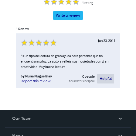
1
rating
Write a review
1
Review
Jun 23, 2011
Es un tipo de lectura de gran ayuda para personas que no
encuentran su luz. La autora refleja sus inquietudes con gran
creatividad. Muy buena lectura.
by
Núria Nugué Blay
0
people
Helpful
found this helpful
Report this review
Our Team
About Us
News