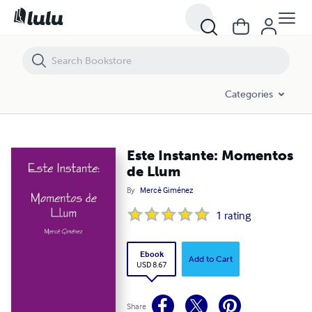
Este Instante: Momentos de Llum
Categories
Este Instante: Momentos
de Llum
By
Mercè Giménez
1
rating
Ebook
Add to Cart
USD 8.67
Share