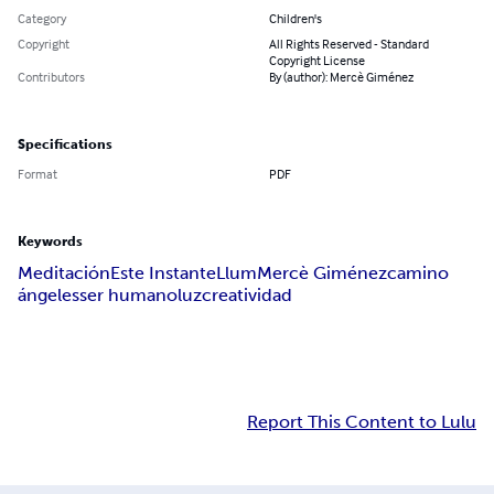
Category
Children's
Copyright
All Rights Reserved - Standard
Copyright License
Contributors
By (author): Mercè Giménez
Specifications
Format
PDF
Keywords
Meditación
Este Instante
Llum
Mercè Giménez
camino
ángeles
ser humano
luz
creatividad
Report This Content to Lulu