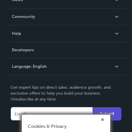
Careers
In The News
Community
Events
Blog
Help
Videos
Order Lookup
Developers
Podcast
Knowledge Base
Language:
English
Contact Support
English
Get expert tips on direct sales, audience growth, and
Deutsch
exclusive offers to help you build your business.
Unsubscribe at any time.
Français
Italiano
Submit
Español
Cookies & Privacy