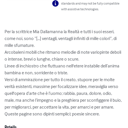
standards and may not be fully compatible
with assistive technologies.
Per la scrittrice Mia Dallamanna la Realtà e tutti i suoi esseri, 
come noi, sono “[…] ventagli, ventagli infiniti di mille colori”, di 
mille sfumature.

Arcobaleni mobili che ritmano melodie di note variopinte deboli 
o intense, brevi o lunghe, chiare o scure.

Linee di inchiostro che fluttuano nell'etere instabile dell’anima 
bambina e non, sorridente o triste.

Versi di ammirazione per tutto il creato, stupore per le molte 
verità esistenti, massime per focalizzare idee, meraviglia verso 
quell'opera d’arte che è l’uomo; rabbia, paura, dolore, odio, 
male, ma anche l’impegno e la preghiera per sconfiggere il buio, 
per migliorarci, per accettare la vita, per amarci e per amare.

Queste pagine sono dipinti semplici; poesie sincere.
Details