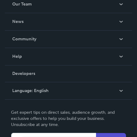
Our Team
About Us
News
Careers
In The News
Community
Events
Blog
Help
Videos
Order Lookup
Developers
Podcast
Knowledge Base
Language:
English
Contact Support
English
Get expert tips on direct sales, audience growth, and
Deutsch
exclusive offers to help you build your business.
Unsubscribe at any time.
Français
Italiano