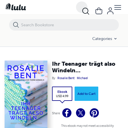
Ihr Teenager trägt also Windeln...
Categories
Ihr Teenager trägt also
Windeln...
By
Rosalie Bent
Michael
Ebook
Add to Cart
USD 4.99
Share
This ebook may not meet accessibility