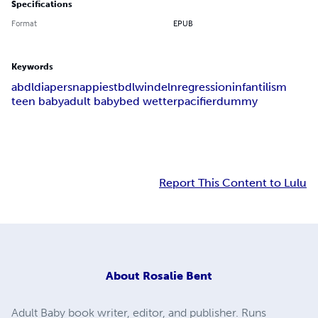
Specifications
Format
EPUB
Keywords
abdl
diapers
nappies
tbdl
windeln
regression
infantilism
teen baby
adult baby
bed wetter
pacifier
dummy
Report This Content to Lulu
About
Rosalie Bent
Adult Baby book writer, editor, and publisher. Runs