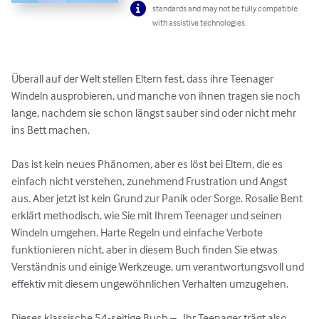
standards and may not be fully compatible
with assistive technologies.
Überall auf der Welt stellen Eltern fest, dass ihre Teenager 
Windeln ausprobieren, und manche von ihnen tragen sie noch 
lange, nachdem sie schon längst sauber sind oder nicht mehr 
ins Bett machen.

Das ist kein neues Phänomen, aber es löst bei Eltern, die es 
einfach nicht verstehen, zunehmend Frustration und Angst 
aus. Aber jetzt ist kein Grund zur Panik oder Sorge. Rosalie Bent 
erklärt methodisch, wie Sie mit Ihrem Teenager und seinen 
Windeln umgehen. Harte Regeln und einfache Verbote 
funktionieren nicht, aber in diesem Buch finden Sie etwas 
Verständnis und einige Werkzeuge, um verantwortungsvoll und 
effektiv mit diesem ungewöhnlichen Verhalten umzugehen.

Dieses klassische 54-seitige Buch – „Ihr Teenager trägt also 