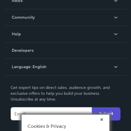
News
Careers
In The News
Community
Events
Blog
Help
Videos
Order Lookup
Developers
Podcast
Knowledge Base
Language:
English
Contact Support
English
Get expert tips on direct sales, audience growth, and
Deutsch
exclusive offers to help you build your business.
Unsubscribe at any time.
Français
Italiano
Submit
Español
Cookies & Privacy