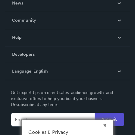
About Us
News
Careers
In The News
Community
Events
Blog
Help
Videos
Order Lookup
Developers
Podcast
Knowledge Base
Language:
English
Contact Support
English
Get expert tips on direct sales, audience growth, and
Deutsch
exclusive offers to help you build your business.
Unsubscribe at any time.
Français
Italiano
Submit
Español
Cookies & Privacy