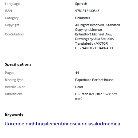
Language
Spanish
ISBN
9781312130548
Category
Children's
Copyright
All Rights Reserved - Standard
Copyright License
Contributors
By (author): Michael Dow,
Drawings by: Alla Stellakis,
Translated by: VÍCTOR
HERNÁNDEZ CUADRADO
Specifications
Pages
44
Binding Type
Paperback Perfect Bound
Interior Color
Color
Dimensions
US Trade (6 x 9 in / 152 x 229
mm)
Keywords
florence nightingale
científicos
ciencia
salud
médica