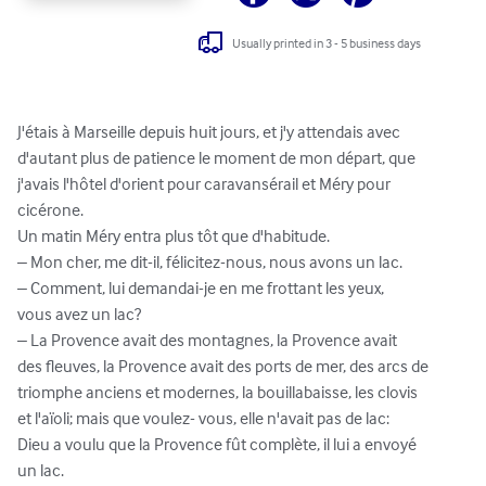
Usually printed in 3 - 5 business days
J'étais à Marseille depuis huit jours, et j'y attendais avec

d'autant plus de patience le moment de mon départ, que

j'avais l'hôtel d'orient pour caravansérail et Méry pour

cicérone.

Un matin Méry entra plus tôt que d'habitude.

– Mon cher, me dit-il, félicitez-nous, nous avons un lac.

– Comment, lui demandai-je en me frottant les yeux,

vous avez un lac?

– La Provence avait des montagnes, la Provence avait

des fleuves, la Provence avait des ports de mer, des arcs de

triomphe anciens et modernes, la bouillabaisse, les clovis

et l'aïoli; mais que voulez- vous, elle n'avait pas de lac:

Dieu a voulu que la Provence fût complète, il lui a envoyé

un lac.