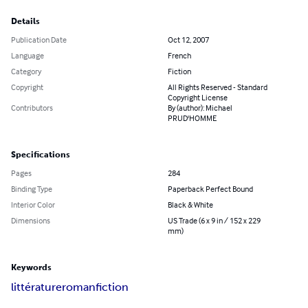
Details
Publication Date
Oct 12, 2007
Language
French
Category
Fiction
Copyright
All Rights Reserved - Standard
Copyright License
Contributors
By (author): Michael
PRUD'HOMME
Specifications
Pages
284
Binding Type
Paperback Perfect Bound
Interior Color
Black & White
Dimensions
US Trade (6 x 9 in / 152 x 229
mm)
Keywords
littérature
roman
fiction