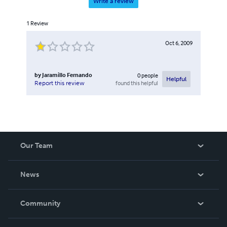
Write a review
1
Review
Oct 6, 2009
by
Jaramillo Fernando
0
people
Helpful
found this helpful
Report this review
Our Team
About Us
News
Careers
In The News
Community
Events