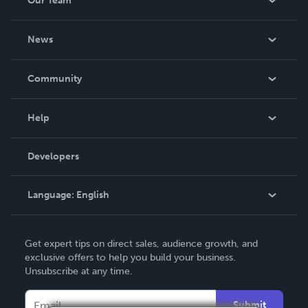
Our Team
About Us
News
Careers
In The News
Community
Events
Blog
Help
Videos
Order Lookup
Developers
Podcast
Knowledge Base
Language:
English
Contact Support
English
Get expert tips on direct sales, audience growth, and
Deutsch
exclusive offers to help you build your business.
Unsubscribe at any time.
Français
Italiano
Submit