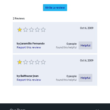
Write a review
2
Reviews
Oct 6, 2009
by
Jaramillo Fernando
0
people
Helpful
found this helpful
Report this review
Oct 6, 2009
by
Balthazar Jean
0
people
Helpful
found this helpful
Report this review