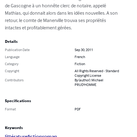
de Gascogne à un honnête clerc de notaire, appelé

Mathias, qui donnait alors dans les idées nouvelles. A son

retour, le comte de Manerville trouva ses propriétés

intactes et profitablement gérées.
Details
Publication Date
Sep 30, 2011
Language
French
Category
Fiction
Copyright
All Rights Reserved - Standard
Copyright License
Contributors
By (author): Michael
PRUD'HOMME
Specifications
Format
PDF
Keywords
littérature
fiction
roman