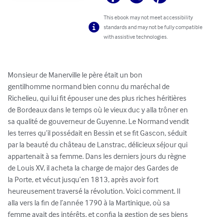
This ebook may not meet accessibility
standards and may not be fully compatible
with assistive technologies.
Monsieur de Manerville le père était un bon

gentilhomme normand bien connu du maréchal de

Richelieu, qui lui fit épouser une des plus riches héritières

de Bordeaux dans le temps où le vieux duc y alla trôner en

sa qualité de gouverneur de Guyenne. Le Normand vendit

les terres qu’il possédait en Bessin et se fit Gascon, séduit

par la beauté du château de Lanstrac, délicieux séjour qui

appartenait à sa femme. Dans les derniers jours du règne

de Louis XV, il acheta la charge de major des Gardes de

la Porte, et vécut jusqu’en 1813, après avoir fort

heureusement traversé la révolution. Voici comment. Il

alla vers la fin de l’année 1790 à la Martinique, où sa

femme avait des intérêts, et confia la gestion de ses biens
