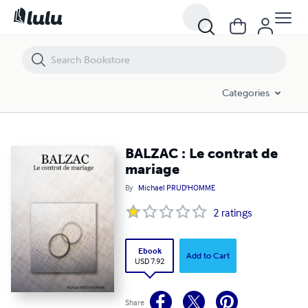
BALZAC : Le contrat de mariage
Categories
BALZAC : Le contrat de
mariage
By
Michael PRUD'HOMME
2
ratings
Ebook
Add to Cart
USD 7.92
Share