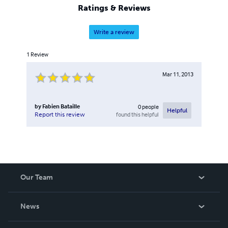
Ratings & Reviews
Write a review
1
Review
Mar 11, 2013
by
Fabien Bataille
0
people
Helpful
found this helpful
Report this review
Our Team
About Us
News
Careers