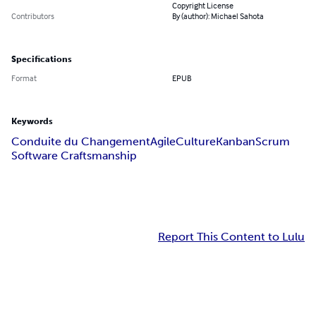
Copyright License
Contributors
By (author): Michael Sahota
Specifications
Format
EPUB
Keywords
Conduite du Changement
Agile
Culture
Kanban
Scrum
Software Craftsmanship
Report This Content to Lulu