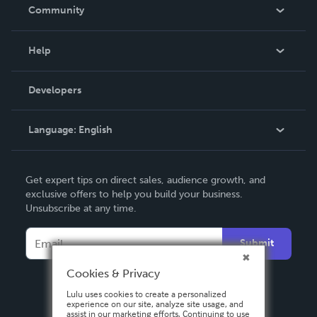
In The News
Community
Events
Blog
Help
Videos
Order Lookup
Developers
Podcast
Knowledge Base
Language:
English
Contact Support
English
Get expert tips on direct sales, audience growth, and
Deutsch
exclusive offers to help you build your business.
Unsubscribe at any time.
Français
Italiano
Submit
Español
Cookies & Privacy
Lulu uses cookies to create a personalized
experience on our site, analyze site usage, and
assist in our marketing efforts. Continuing to use