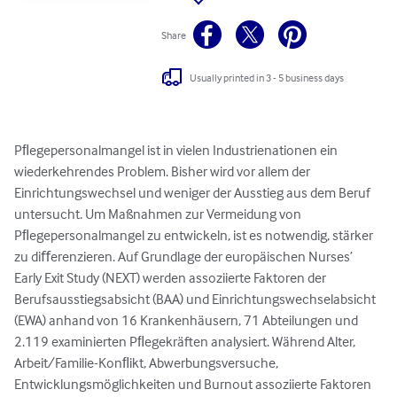
Share
Usually printed in 3 - 5 business days
Pﬂegepersonalmangel ist in vielen Industrienationen ein 
wiederkehrendes Problem. Bisher wird vor allem der 
Einrichtungswechsel und weniger der Ausstieg aus dem Beruf 
untersucht. Um Maßnahmen zur Vermeidung von 
Pﬂegepersonalmangel zu entwickeln, ist es notwendig, stärker 
zu diﬀerenzieren. Auf Grundlage der europäischen Nurses’ 
Early Exit Study (NEXT) werden assoziierte Faktoren der 
Berufsausstiegsabsicht (BAA) und Einrichtungswechselabsicht 
(EWA) anhand von 16 Krankenhäusern, 71 Abteilungen und 
2.119 examinierten Pﬂegekräften analysiert. Während Alter, 
Arbeit/Familie-Konﬂikt, Abwerbungsversuche, 
Entwicklungsmöglichkeiten und Burnout assoziierte Faktoren 