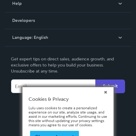
Blog
Help
Videos
Order Lookup
Developers
Podcast
Knowledge Base
Language:
English
Contact Support
English
Get expert tips on direct sales, audience growth, and
Deutsch
exclusive offers to help you build your business.
Unsubscribe at any time.
Français
Italiano
Submit
Español
Cookies & Privacy
Lulu uses cookies to create a personalized
experience on our site, analyze site usage, and
assist in our marketing efforts. Continuing to use
this site without updating your privacy settings
means you agree to our use of cookies.