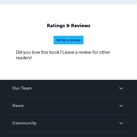
Ratings & Reviews
Write a review
Did you love this book? Leave a review for other
readers!
Our Team
About Us
News
Careers
In The News
Community
Events