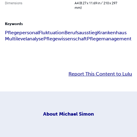
Dimensions
A4 (8.27 x 11.69 in / 210 x 297
mm)
Keywords
Pflegepersonal
Fluktuation
Berufsausstieg
Krankenhaus
Multilevelanalyse
Pflegewissenschaft
Pflegemanagement
Report This Content to Lulu
About
Michael Simon