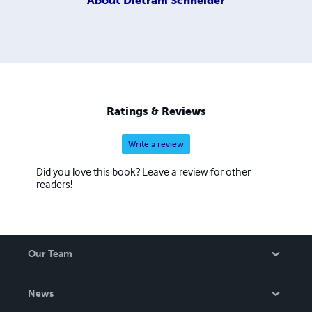
About
Dietram Schneider
Ratings & Reviews
Write a review
Did you love this book? Leave a review for other
readers!
Our Team
About Us
News
Careers