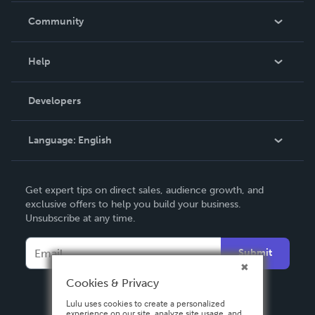
In The News
Community
Events
Blog
Help
Videos
Order Lookup
Developers
Podcast
Knowledge Base
Language:
English
Contact Support
English
Get expert tips on direct sales, audience growth, and
Deutsch
exclusive offers to help you build your business.
Unsubscribe at any time.
Français
Italiano
Submit
Español
Cookies & Privacy
Lulu uses cookies to create a personalized
experience on our site, analyze site usage, and