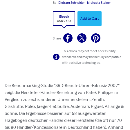
By
Dietram Schneider
Michaela Steiger
Ebook
Add to Cart
USD 97.33
Share
This ebook may not meet accessibility
standards and may not be fully compatible
with assistive technologies.
Die Benchmarking-Studie "SRD-Bench-Uhren-Exklusiv 2007" 
zeigt die Hersteller-Händler-Beziehung von Patek Philippe im 
Vergleich zu sechs anderen Uhrenherstellern: Zenith, 
Glashütte, Rolex, Jaeger-LeCoultre, Audemars Piguet, A.Lange & 
Söhne. Die Ergebnisse basieren auf 68 ausgewerteten 
Fragebögen deutscher Händler dieser Hersteller (die oft nur 70 
bis 80 Händler/Konzessionäre in Deutschland haben). Anhand 