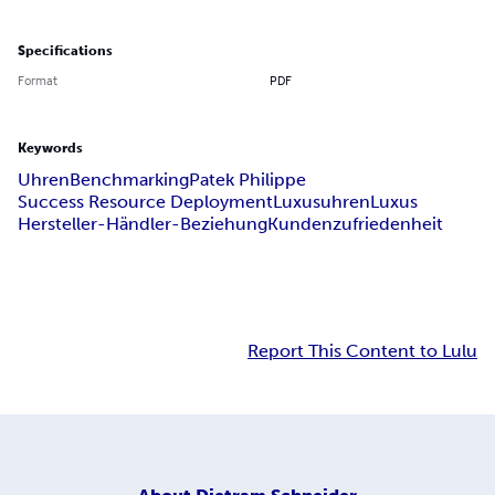
Specifications
Format
PDF
Keywords
Uhren
Benchmarking
Patek Philippe
Success Resource Deployment
Luxusuhren
Luxus
Hersteller-Händler-Beziehung
Kundenzufriedenheit
Report This Content to Lulu