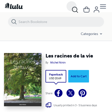
Les racines de la vie
Categories
Les racines de la vie
By
Michel Ninin
Paperback
Add to Cart
USD 20.69
Share
Usually printed in 3 - 5 business days