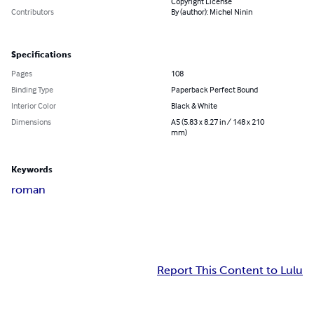
Copyright License
Contributors
By (author): Michel Ninin
Specifications
Pages
108
Binding Type
Paperback Perfect Bound
Interior Color
Black & White
Dimensions
A5 (5.83 x 8.27 in / 148 x 210
mm)
Keywords
roman
Report This Content to Lulu