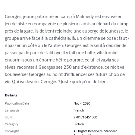
Georges, jeune patronné en camp à Malmedy, est envoyé en 
jeu de piste en compagnie de plusieurs amis au départ du camp 
près de la gare, ils doivent rejoindre une auberge de jeunesse, le 
groupe arrive face à la cathédrale, là, un dilemme se pose : faut -
il passer un côté ou le l'autre ?, Georges est le seul à décider de 
passer par le parc de l'abbaye, il y fait une halte, vite tombé 
endormi sous un énorme hêtre pourpre, celui -ci va,via ses 
rêves, raconter à Georges ses 250 ans d’existence, ce récit va 
bouleverser Georges au point d'influencer ses futurs choix de 
vie. Qui va devenir Georges ? Juste quelqu’un de bien...
Details
Publication Date
Nov 4, 2020
Language
French
ISBN
9781716451300
Category
Fiction
Copyright
All Rights Reserved - Standard