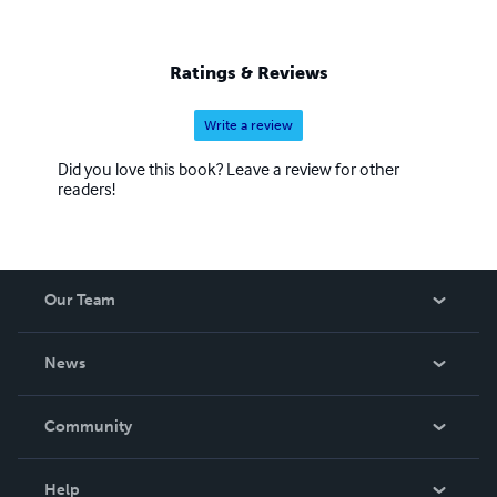
Ratings & Reviews
Write a review
Did you love this book? Leave a review for other
readers!
Our Team
About Us
News
Careers
In The News
Community
Events
Blog
Help