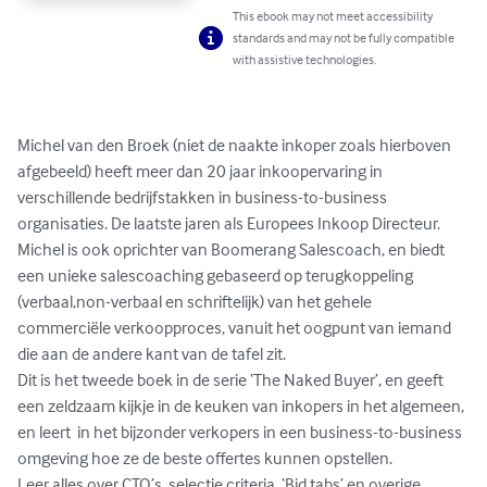
This ebook may not meet accessibility
standards and may not be fully compatible
with assistive technologies.
Michel van den Broek (niet de naakte inkoper zoals hierboven 
afgebeeld) heeft meer dan 20 jaar inkoopervaring in 
verschillende bedrijfstakken in business-to-business 
organisaties. De laatste jaren als Europees Inkoop Directeur.

Michel is ook oprichter van Boomerang Salescoach, en biedt 
een unieke salescoaching gebaseerd op terugkoppeling 
(verbaal,non-verbaal en schriftelijk) van het gehele 
commerciële verkoopproces, vanuit het oogpunt van iemand 
die aan de andere kant van de tafel zit.

Dit is het tweede boek in de serie ‘The Naked Buyer’, en geeft 
een zeldzaam kijkje in de keuken van inkopers in het algemeen, 
en leert  in het bijzonder verkopers in een business-to-business 
omgeving hoe ze de beste offertes kunnen opstellen.

Leer alles over CTQ’s, selectie criteria, ‘Bid tabs’ en overige 