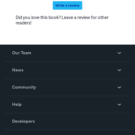
Write a review
Did you love this book? Leave a review for other
readers!
Our Team
About Us
News
Careers
In The News
Community
Events
Blog
Help
Videos
Order Lookup
Developers
Podcast
Knowledge Base