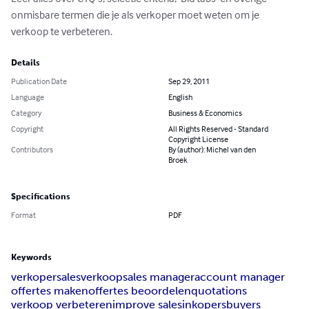
onmisbare termen die je als verkoper moet weten om je 
verkoop te verbeteren.
Details
Publication Date
Sep 29, 2011
Language
English
Category
Business & Economics
Copyright
All Rights Reserved - Standard
Copyright License
Contributors
By (author): Michel van den
Broek
Specifications
Format
PDF
Keywords
verkoper
sales
verkoop
sales manager
account manager
offertes maken
offertes beoordelen
quotations
verkoop verbeteren
improve sales
inkopers
buyers