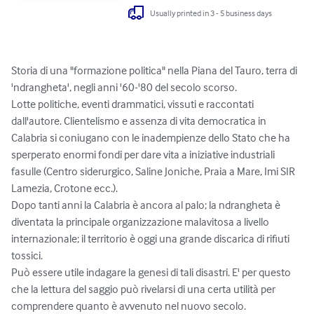
Usually printed in 3 - 5 business days
Storia di una "formazione politica" nella Piana del Tauro, terra di 
'ndrangheta', negli anni '60-'80 del secolo scorso.

Lotte politiche, eventi drammatici, vissuti e raccontati 
dall'autore. Clientelismo e assenza di vita democratica in 
Calabria si coniugano con le inadempienze dello Stato che ha 
sperperato enormi fondi per dare vita a iniziative industriali 
fasulle (Centro siderurgico, Saline Joniche, Praia a Mare, Imi SIR 
Lamezia, Crotone ecc.).

Dopo tanti anni la Calabria è ancora al palo; la ndrangheta è 
diventata la principale organizzazione malavitosa a livello 
internazionale; il territorio è oggi una grande discarica di rifiuti 
tossici.

Può essere utile indagare la genesi di tali disastri. E' per questo 
che la lettura del saggio può rivelarsi di una certa utilità per 
comprendere quanto è avvenuto nel nuovo secolo.