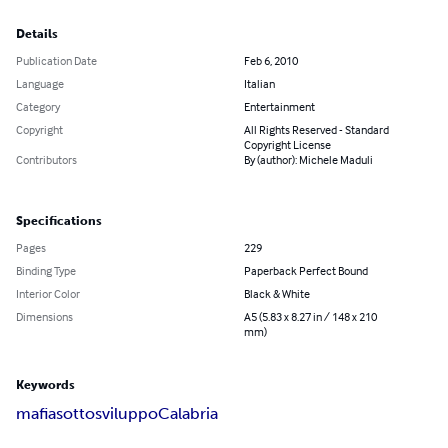
Details
Publication Date
Feb 6, 2010
Language
Italian
Category
Entertainment
Copyright
All Rights Reserved - Standard
Copyright License
Contributors
By (author): Michele Maduli
Specifications
Pages
229
Binding Type
Paperback Perfect Bound
Interior Color
Black & White
Dimensions
A5 (5.83 x 8.27 in / 148 x 210
mm)
Keywords
mafia
sottosviluppo
Calabria