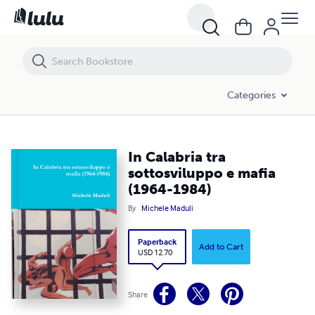
In Calabria tra sottosviluppo e mafia (1964-1984)
Categories
In Calabria tra
sottosviluppo e mafia
(1964-1984)
By
Michele Maduli
Paperback
Add to Cart
USD 12.70
Share