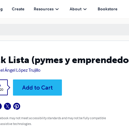
ng
Create
Resources
About
Bookstore
k Lista (pymes y emprendedo
el Ángel López Trujillo
k
Add to Cart
.20
 ebook may not meet accessibility standards and may not be fully compatible
 assistive technologies.