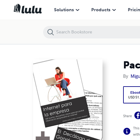
Pack Lista (pymes y emprendedores) + Decalogo
Solutions
Products
Prici
Pac
By
Migu
Eboo
USD 51
Share
This
with