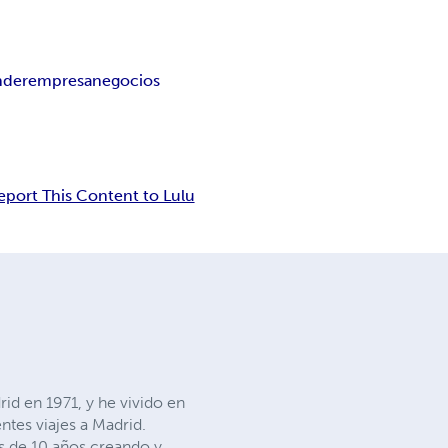
nder
empresa
negocios
eport This Content to Lulu
d en 1971, y he vivido en
ntes viajes a Madrid.
s de 10 años creando y