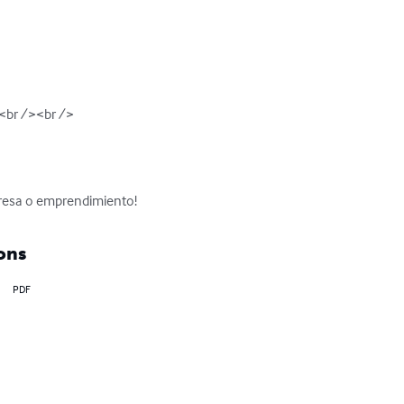
<br /><br />

presa o emprendimiento!
ons
PDF