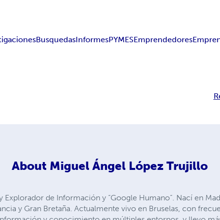
tigaciones
Busquedas
Informes
PYMES
Emprendedores
Empre
R
About
Miguel Ángel López Trujillo
y Explorador de Información y “Google Humano”. Nací en Madri
ancia y Gran Bretaña. Actualmente vivo en Bruselas, con frecue
nformación y conocimiento en múltiples entornos, y llevo má