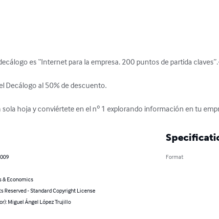
ecálogo es “Internet para la empresa. 200 puntos de partida claves”.
el Decálogo al 50% de descuento.

 sola hoja y conviértete en el nº 1 explorando información en tu em
Specificati
2009
Format
s & Economics
ts Reserved - Standard Copyright License
or): Miguel Ángel López Trujillo