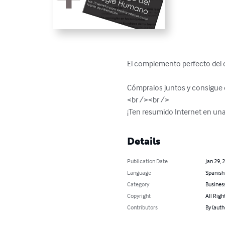
El complemento perfecto del d
Cómpralos juntos y consigue 
<br /><br />

¡Ten resumido Internet en una
Details
Publication Date
Jan 29, 
Language
Spanish
Category
Busines
Copyright
All Righ
Contributors
By (auth