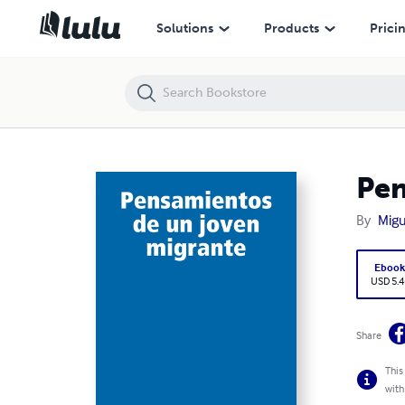
Pensamientos de un joven migrante
Solutions
Products
Prici
Pen
By
Migu
Eboo
USD 5.4
Share
This
with