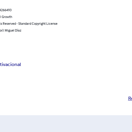
4266493
l Growth
ts Reserved - Standard Copyright License
or): Miguel Díaz
ivacional
R