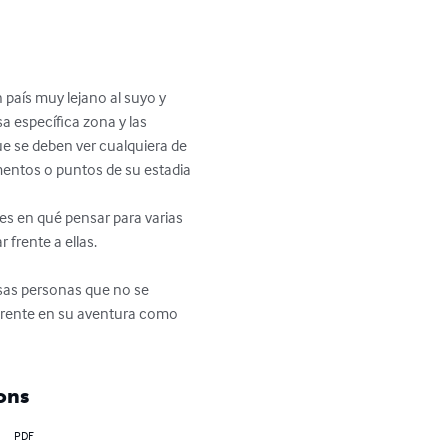
 país muy lejano al suyo y 
a específica zona y las 
ue se deben ver cualquiera de 
entos o puntos de su estadia 
es en qué pensar para varias 
frente a ellas.

esas personas que no se 
ferente en su aventura como 
ons
PDF