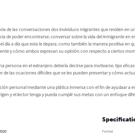
toria de las conversaciones dos invividuos migrantes que residen en un
ncia de poder encontrarse, conversar sobre la vida del inmigrante en es
l día a día que esta le depara, como también la manera positiva en q
resente y cómo ambos expresan su opinión con respecto a ciertos mom
a persona en el extranjero debería decirse para motivarse, tips eficas
de las ocaciones díficiles que se les pueden presentar y cómo actuar 
ación personal mediante una plática inmersa con el fin de ayudaar a 
rigen y el lector tenga y pueda cumplir sus metas con un enfoque di
Specificati
 2020
Format