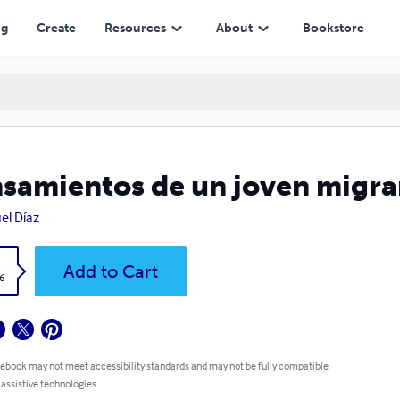
ng
Create
Resources
About
Bookstore
samientos de un joven migra
el Díaz
k
Add to Cart
6
 ebook may not meet accessibility standards and may not be fully compatible
 assistive technologies.