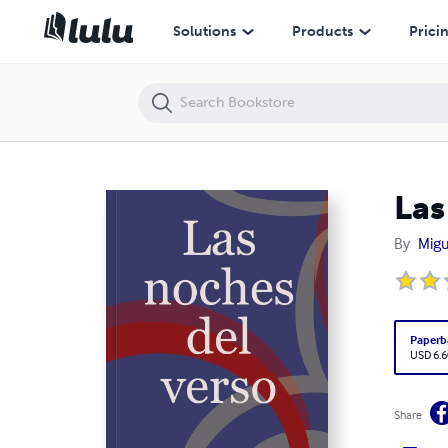
Las noches del verso
Solutions
Products
Prici
Las
By
Migu
Paperb
USD 6.6
Share