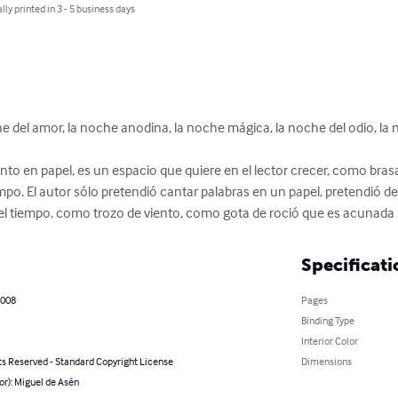
lly printed in 3 - 5 business days
he del amor, la noche anodina, la noche mágica, la noche del odio, la no
to en papel, es un espacio que quiere en el lector crecer, como brasa
po. El autor sólo pretendió cantar palabras en un papel, pretendió deja
el tiempo, como trozo de viento, como gota de roció que es acunada 
Specificati
2008
Pages
Binding Type
Interior Color
ts Reserved - Standard Copyright License
Dimensions
or): Miguel de Asén