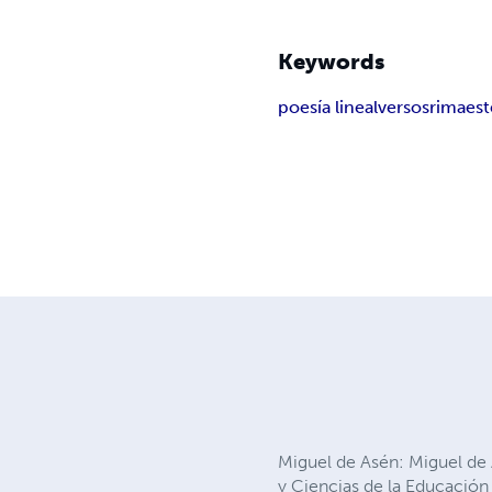
Keywords
poesía lineal
versos
rima
est
Miguel de Asén: Miguel de 
y Ciencias de la Educación