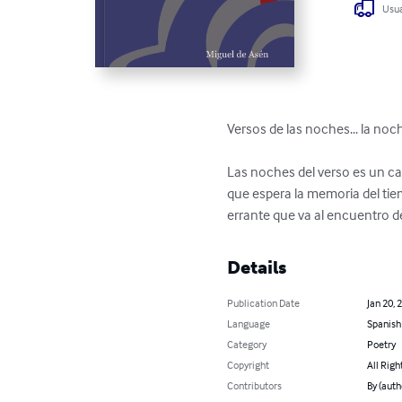
Usua
Versos de las noches... la noc
Las noches del verso es un can
que espera la memoria del tiem
errante que va al encuentro d
Details
Publication Date
Jan 20, 
Language
Spanish
Category
Poetry
Copyright
All Righ
Contributors
By (auth