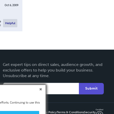
Oct 6, 2009
e
Helpful
l
Get expert tips on direct sales, audience growth, and
exclusive offers to help you build your business.
Unsubscribe at any time.
Submit
fforts. Continuing to use this
Privacy Policy
Terms & Conditions
Security