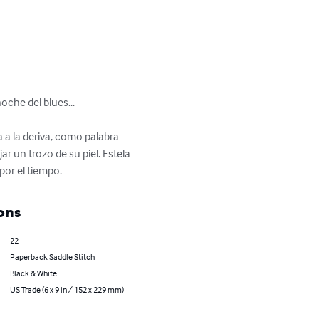
che del blues...

 a la deriva, como palabra 
r un trozo de su piel. Estela 
por el tiempo.
ons
22
Paperback Saddle Stitch
Black & White
US Trade (6 x 9 in / 152 x 229 mm)