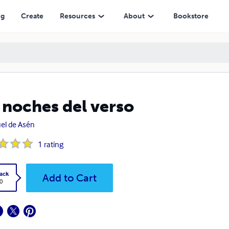
ng
Create
Resources
About
Bookstore
 noches del verso
el de Asén
1
rating
ack
Add to Cart
0