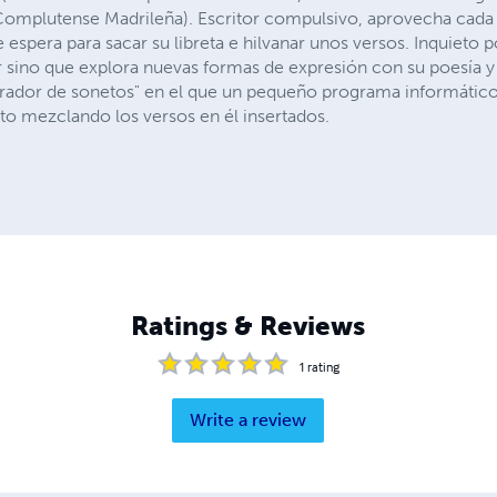
omplutense Madrileña). Escritor compulsivo, aprovecha cada in
spera para sacar su libreta e hilvanar unos versos. Inquieto p
 sino que explora nuevas formas de expresión con su poesía y
erador de sonetos" en el que un pequeño programa informático
eto mezclando los versos en él insertados.
Ratings & Reviews
1
rating
Write a review