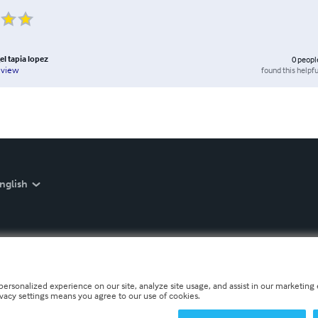
el tapia lopez
0
peopl
found this helpfu
eview
nglish
personalized experience on our site, analyze site usage, and assist in our marketing e
ivacy settings means you agree to our use of cookies.