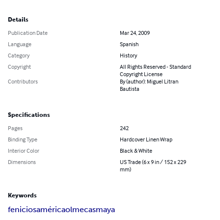
Details
Publication Date
Mar 24, 2009
Language
Spanish
Category
History
Copyright
All Rights Reserved - Standard
Copyright License
Contributors
By (author): Miguel Litran
Bautista
Specifications
Pages
242
Binding Type
Hardcover Linen Wrap
Interior Color
Black & White
Dimensions
US Trade (6 x 9 in / 152 x 229
mm)
Keywords
fenicios
américa
olmecas
maya