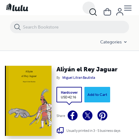
Aliyán el Rey Jaguar
Categories
Aliyán el Rey Jaguar
By
Miguel Litran Bautista
Hardcover
Add to Cart
USD 42.16
Share
Usually printed in 3 - 5 business days