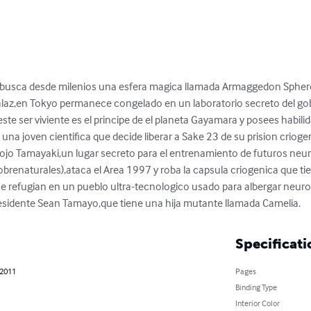
n busca desde milenios una esfera magica llamada Armaggedon Sphere 
galaz,en Tokyo permanece congelado en un laboratorio secreto del go
ste ser viviente es el principe de el planeta Gayamara y posees habil
una joven cientifica que decide liberar a Sake 23 de su prision criogen
jo Tamayaki,un lugar secreto para el entrenamiento de futuros neur
obrenaturales),ataca el Area 1997 y roba la capsula criogenica que ti
e refugian en un pueblo ultra-tecnologico usado para albergar neuron
residente Sean Tamayo,que tiene una hija mutante llamada Camelia.
Specificati
 2011
Pages
Binding Type
Interior Color