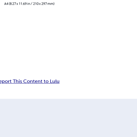
A4 (8.27 x 11.69 in / 210 x 297 mm)
eport This Content to Lulu