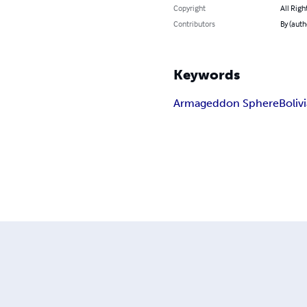
Copyright
All Righ
Contributors
By (auth
Keywords
Armageddon Sphere
Boliv