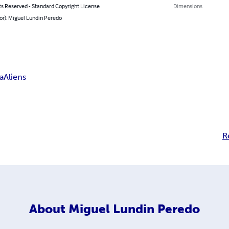
ts Reserved - Standard Copyright License
Dimensions
or): Miguel Lundin Peredo
ia
Aliens
R
About
Miguel Lundin Peredo