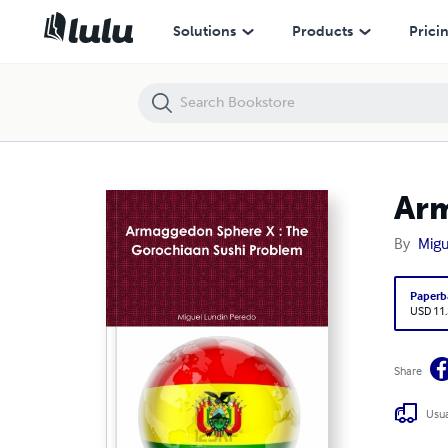
Armaggedon Sphere X : The Gorochiaan Sushi Problem
Solutions
Products
Prici
Arm
By
Migu
Paperb
USD 11
Share
Usua