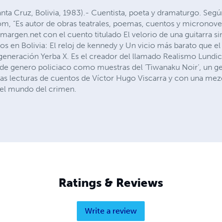
ta Cruz, Bolivia, 1983).- Cuentista, poeta y dramaturgo. Segú
, “Es autor de obras teatrales, poemas, cuentos y micronovel
lmargen.net con el cuento titulado El velorio de una guitarra s
tos en Bolivia: El reloj de kennedy y Un vicio más barato que 
a generación Yerba X. Es el creador del llamado Realismo Lundic
 de genero policiaco como muestras del ‘Tiwanaku Noir’, un ge
nas lecturas de cuentos de Víctor Hugo Viscarra y con una mez
del mundo del crimen.
Ratings & Reviews
Write a review