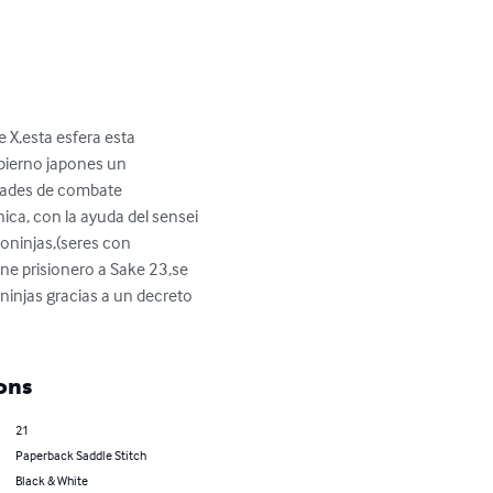
X,esta esfera esta 
bierno japones un 
idades de combate 
ica, con la ayuda del sensei 
oninjas,(seres con 
ene prisionero a Sake 23,se 
injas gracias a un decreto 
ons
21
Paperback Saddle Stitch
Black & White