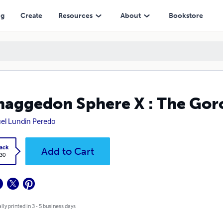
ng
Create
Resources
About
Bookstore
aggedon Sphere X : The Gor
el Lundin Peredo
ack
Add to Cart
.30
lly printed in 3 - 5 business days