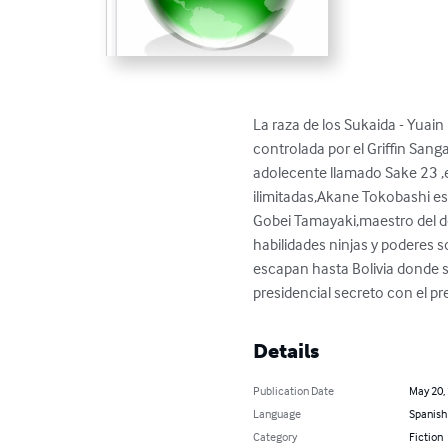
La raza de los Sukaida - Yuai
controlada por el Griffin San
adolecente llamado Sake 23 ,e
ilimitadas,Akane Tokobashi es 
Gobei Tamayaki,maestro del do
habilidades ninjas y poderes s
escapan hasta Bolivia donde s
presidencial secreto con el p
Details
Publication Date
May 20,
Language
Spanish
Category
Fiction