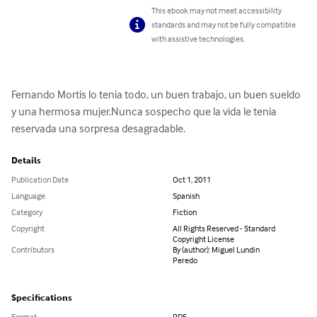
This ebook may not meet accessibility
standards and may not be fully compatible
with assistive technologies.
Fernando Mortis lo tenia todo, un buen trabajo, un buen sueldo 
y una hermosa mujer.Nunca sospecho que la vida le tenia 
reservada una sorpresa desagradable.
Details
Publication Date
Oct 1, 2011
Language
Spanish
Category
Fiction
Copyright
All Rights Reserved - Standard
Copyright License
Contributors
By (author): Miguel Lundin
Peredo
Specifications
Format
PDF