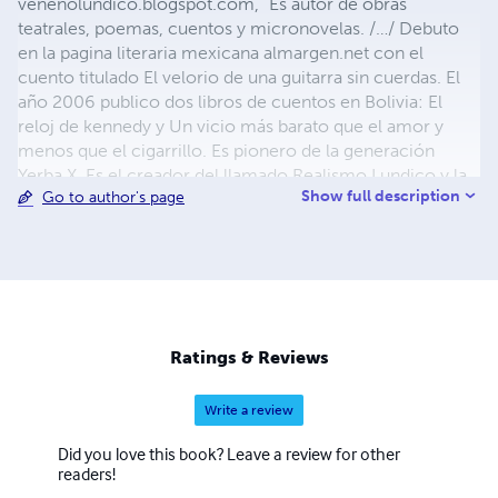
venenolundico.blogspot.com, “Es autor de obras
teatrales, poemas, cuentos y micronovelas. /…/ Debuto
en la pagina literaria mexicana almargen.net con el
cuento titulado El velorio de una guitarra sin cuerdas. El
año 2006 publico dos libros de cuentos en Bolivia: El
reloj de kennedy y Un vicio más barato que el amor y
menos que el cigarrillo. Es pionero de la generación
Yerba X. Es el creador del llamado Realismo Lundico y la
Show full description
Go to author's page
novela paparazzi. Llama a sus novelas cortas de genero
policiaco como muestras del ‘Tiwanaku Noir’, un genero
inventado gracias a la inspiración nacida de algunas
lecturas de cuentos de Víctor Hugo Viscarra y con una
mezcla entre elementos del mundo pop y la violencia del
mundo del crimen.
Ratings & Reviews
Write a review
Did you love this book? Leave a review for other
readers!