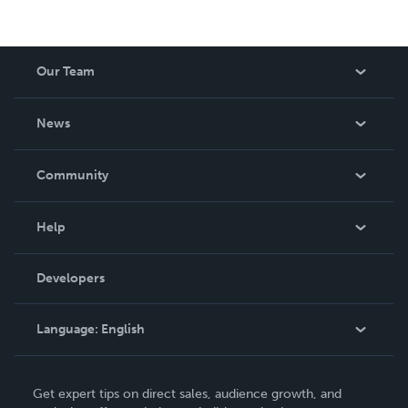
Our Team
About Us
News
Careers
In The News
Community
Events
Blog
Help
Videos
Order Lookup
Developers
Podcast
Knowledge Base
Language:
English
Contact Support
English
Get expert tips on direct sales, audience growth, and
Deutsch