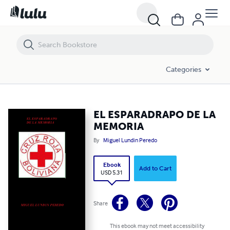
EL ESPARADRAPO DE LA MEMORIA
Categories
EL ESPARADRAPO DE LA
MEMORIA
By
Miguel Lundin Peredo
Ebook
Add to Cart
USD 5.31
Share
This ebook may not meet accessibility