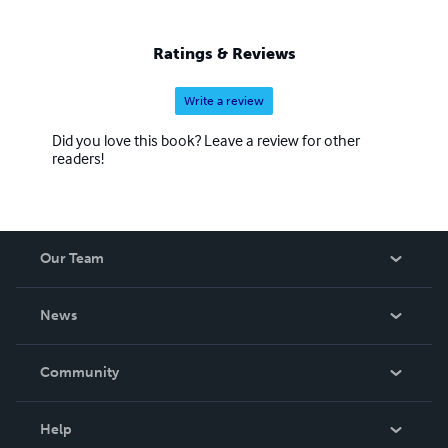
Ratings & Reviews
Write a review
Did you love this book? Leave a review for other
readers!
Our Team
About Us
News
Careers
In The News
Community
Events
Blog
Help