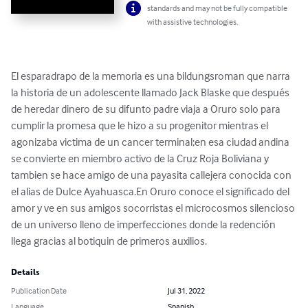
standards and may not be fully compatible
with assistive technologies.
El esparadrapo de la memoria es una bildungsroman que narra 
la historia de un adolescente llamado Jack Blaske que después 
de heredar dinero de su difunto padre viaja a Oruro solo para 
cumplir la promesa que le hizo a su progenitor mientras el 
agonizaba victima de un cancer terminal;en esa ciudad andina 
se convierte en miembro activo de la Cruz Roja Boliviana y 
tambien se hace amigo de una payasita callejera conocida con 
el alias de Dulce Ayahuasca.En Oruro conoce el significado del 
amor y ve en sus amigos socorristas el microcosmos silencioso 
de un universo lleno de imperfecciones donde la redención 
llega gracias al botiquin de primeros auxilios.
Details
Publication Date
Jul 31, 2022
Language
Spanish