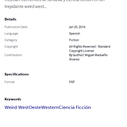
trepidante weird west...
Details
Publication Date
Jan 25, 2016
Language
Spanish
Category
Fiction
Copyright
All Rights Reserved - Standard
Copyright License
Contributors
By (author): Miguel Madueño
Álvarez
Specifications
Format
PDF
Keywords
Weird West
Oeste
Western
Ciencia Ficción