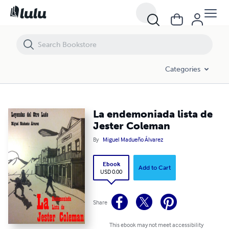
La endemoniada lista de Jester Coleman
Categories
La endemoniada lista de
Jester Coleman
By
Miguel Madueño Álvarez
Ebook
Add to Cart
USD 0.00
Share
This ebook may not meet accessibility