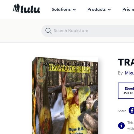
TRATADO DE OSHUN - SANTERIA
Solutions
Products
Prici
TR
By
Migu
Eboo
USD 18
Share
This
with