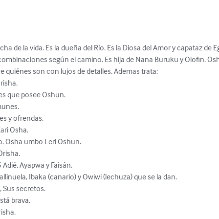
a de la vida. Es la dueña del Río. Es la Diosa del Amor y capataz de Eg
as combinaciones según el camino. Es hija de Nana Buruku y Olofin. O
ce quiénes son con lujos de detalles. Ademas trata: 

isha. 

s que posee Oshun. 

nes.   

es y ofrendas. 

ri Osha. 

. Osha umbo Leri Oshun. 

risha. 

 Adié, Ayapwa y Faisán. 

llinuela, Ibaka (canario) y Owiwi (lechuza) que se la dan. 

 Sus secretos. 

á brava. 

sha. 
