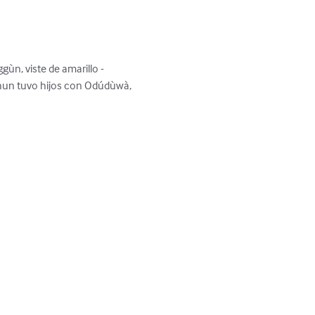
gùn, viste de amarillo - 
shun tuvo hijos con Odúdùwà, 