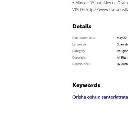
• Más de 35 patakies de Òṣún.
VISITE: http://www.tratadosi
Details
Publication Date
May 22,
Language
Spanish
Category
Religion
Copyright
All Righ
Contributors
By (auth
Keywords
Orisha oshun santeria
trat