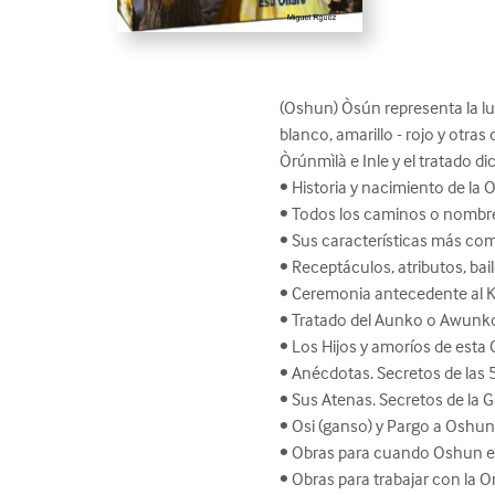
(Oshun) Òsún representa la luch
blanco, amarillo - rojo y otr
Òrúnmìlà e Inle y el tratado di
• Historia y nacimiento de la Or
• Todos los caminos o nombre
• Sus características más comu
• Receptáculos, atributos, bail
• Ceremonia antecedente al Ka
• Tratado del Aunko o Awunko
• Los Hijos y amoríos de esta O
• Anécdotas. Secretos de las 5
• Sus Atenas. Secretos de la Ga
• Osi (ganso) y Pargo a Oshun,
• Obras para cuando Oshun est
• Obras para trabajar con la Ori