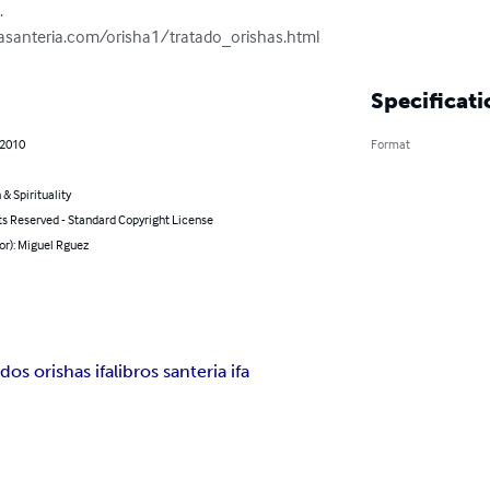


fasanteria.com/orisha1/tratado_orishas.html
Specificati
 2010
Format
 & Spirituality
ts Reserved - Standard Copyright License
or): Miguel Rguez
ados orishas ifa
libros santeria ifa