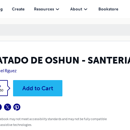
ng
Create
Resources
About
Bookstore
ATADO DE OSHUN - SANTERI
el Rguez
k
Add to Cart
.50
 ebook may not meet accessibility standards and may not be fully compatible
 assistive technologies.