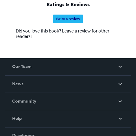
Ratings & Reviews
Write a review
Did you love this book? Leave a review for other
readers!
Our Team
About Us
News
Careers
In The News
Community
Events
Blog
Help
Videos
Order Lookup
Developers