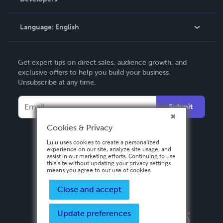
Podcast
Knowledge Base
Language:
English
Contact Support
English
Get expert tips on direct sales, audience growth, and
Deutsch
exclusive offers to help you build your business.
Unsubscribe at any time.
Français
Italiano
Submit
Español
Cookies & Privacy
Lulu uses cookies to create a personalized
experience on our site, analyze site usage, and
assist in our marketing efforts. Continuing to use
this site without updating your privacy settings
means you agree to our use of cookies.
Close and accept
Update preferences
Privacy Policy
Terms & Conditions
Security