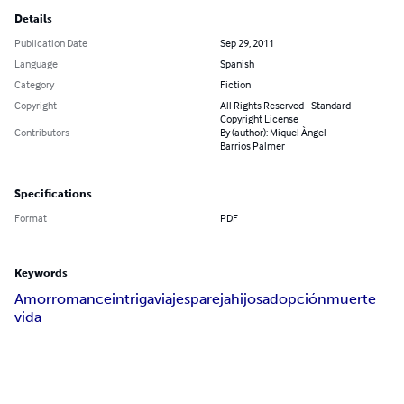
Details
Publication Date
Sep 29, 2011
Language
Spanish
Category
Fiction
Copyright
All Rights Reserved - Standard
Copyright License
Contributors
By (author): Miquel Àngel
Barrios Palmer
Specifications
Format
PDF
Keywords
Amor
romance
intriga
viajes
pareja
hijos
adopción
muerte
vida