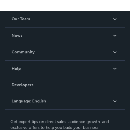
Our Team
About Us
News
Careers
In The News
Community
Events
Blog
Help
Videos
Order Lookup
Developers
Podcast
Knowledge Base
Language:
English
Contact Support
English
Get expert tips on direct sales, audience growth, and
Deutsch
exclusive offers to help you build your business.