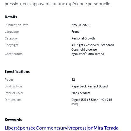
pression, en s'appuyant sur une expérience personnelle.
Details
Publication Date
Nov 28, 2022
Language
French
Category
Personal Growth
Copyright
All Rights Reserved - Standard
Copyright License
Contributors
By (author): Mira Terada
Specifications
Pages
82
Binding Type
Paperback Perfect Bound
Interior Color
Black & White
Dimensions
Digest (5.5 x 8.5 in / 140 x 216
mm)
Keywords
Liberté
pensée
Comment
survivre
pression
Mira Terada