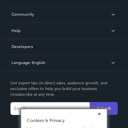
Careers
In The News
Community
Events
Blog
Help
Videos
Order Lookup
Developers
Podcast
Knowledge Base
Language:
English
Contact Support
English
Get expert tips on direct sales, audience growth, and
Deutsch
exclusive offers to help you build your business.
Unsubscribe at any time.
Français
Italiano
Submit
Español
Cookies & Privacy