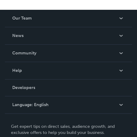
Our Team
About Us
News
Careers
In The News
Community
Events
Blog
Help
Videos
Order Lookup
Developers
Podcast
Knowledge Base
Language:
English
Contact Support
English
Get expert tips on direct sales, audience growth, and
Deutsch
exclusive offers to help you build your business.