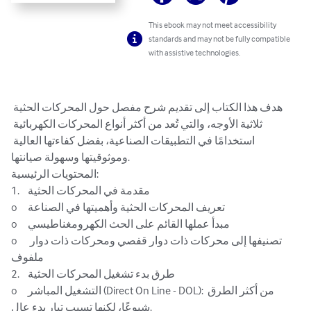
This ebook may not meet accessibility
standards and may not be fully compatible
with assistive technologies.
هدف هذا الكتاب إلى تقديم شرح مفصل حول المحركات الحثية 
ثلاثية الأوجه، والتي تُعد من أكثر أنواع المحركات الكهربائية 
استخدامًا في التطبيقات الصناعية، بفضل كفاءتها العالية 
وموثوقيتها وسهولة صيانتها.

المحتويات الرئيسية:

1.	مقدمة في المحركات الحثية

o	تعريف المحركات الحثية وأهميتها في الصناعة

o	مبدأ عملها القائم على الحث الكهرومغناطيسي

o	تصنيفها إلى محركات ذات دوار قفصي ومحركات ذات دوار 
ملفوف

2.	طرق بدء تشغيل المحركات الحثية

o	التشغيل المباشر (Direct On Line - DOL): من أكثر الطرق 
شيوعًا، لكنها تسبب تيار بدء عالٍ.
