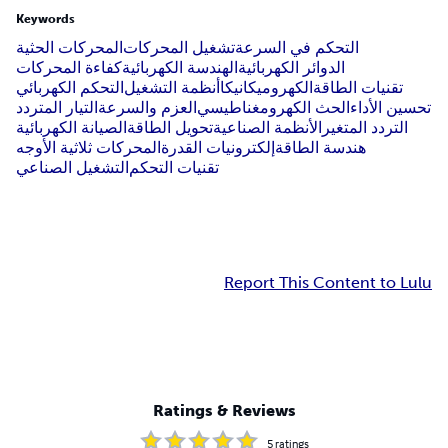
Keywords
التحكم في السرعة
تشغيل المحركات
المحركات الحثية
الدوائر الكهربائية
الهندسة الكهربائية
كفاءة المحركات
تقنيات الطاقة
الكهروميكانيكا
أنظمة التشغيل
التحكم الكهربائي
تحسين الأداء
الحث الكهرومغناطيسي
العزم والسرعة
التيار المتردد
التردد المتغير
الأنظمة الصناعية
تحويل الطاقة
الصيانة الكهربائية
هندسة الطاقة
إلكترونيات القدرة
المحركات ثلاثية الأوجه
تقنيات التحكم
التشغيل الصناعي
Report This Content to Lulu
Ratings & Reviews
5
ratings