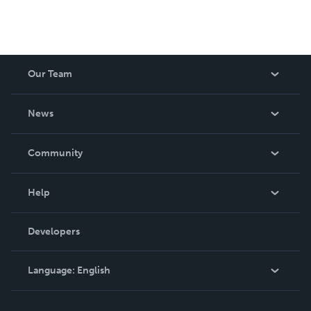
Our Team
About Us
News
Careers
In The News
Community
Events
Blog
Help
Videos
Order Lookup
Developers
Podcast
Knowledge Base
Language:
English
Contact Support
English