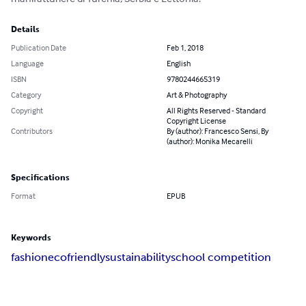
Details
Publication Date
Feb 1, 2018
Language
English
ISBN
9780244665319
Category
Art & Photography
Copyright
All Rights Reserved - Standard
Copyright License
Contributors
By (author): Francesco Sensi, By
(author): Monika Mecarelli
Specifications
Format
EPUB
Keywords
fashion
ecofriendly
sustainability
school competition