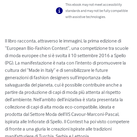
This ebook may not meet accessibility
standards and may not be fully compatible
with assistive technologies.
Il libro racconta, attraverso le immagini, la prima edizione di 
“European Bio-Fashion Contest”, una competizione tra scuole 
di moda europee che si è svolta il 10 settembre 2016 a Spello 
(PG). La manifestazione è nata con l’intento di promuovere la 
cultura del “Made in Italy” e di sensibilizzare le future 
generazioni di fashion designers sull’importanza della 
salvaguardia del pianeta, cui è possibile contribuire anche a 
partire da produzione di capi di moda più attenta al rispetto 
dell’ambiente. Nell’ambito dell’iniziativa è stata presentata la 
collezione di capi di alta moda eco-compatibile, ideata e 
prodotta dal Settore Moda dell’IIS Cavour-Marconi-Pascal, 
ispirata alle Infiorate di Spello. Il Contest ha poi visto competere 
di fronte a una giuria le creazioni ispirate alle tradizioni 
manifatturiere di Turchia, Serbia e Lettonia.