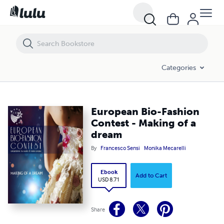
European Bio-Fashion Contest - Making of a dream
Categories
European Bio-Fashion
Contest - Making of a
dream
By
Francesco Sensi
Monika Mecarelli
Ebook
Add to Cart
USD 8.71
Share