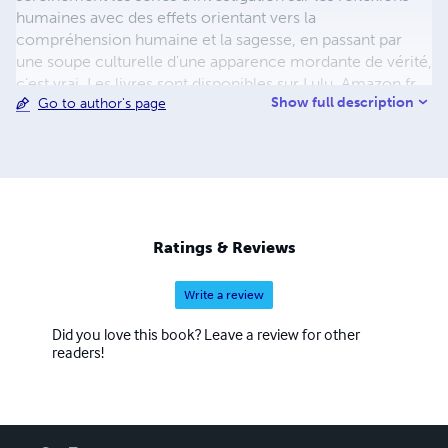
humaines avec des effets orientant vers la
compréhension humaine et la sagesse, en passant par
une soupe culturelle d'une apparence mordante de vérité,
c’est vrai. Les livres sont disponibles sur Lulu, Amazon.fr,
Show full description
Go to author's page
Amazon.com, et les éditeurs pour liseuses numériques
Kindle (Amazon), Kobo (Fnac) et iBooks (Apple).
Ratings & Reviews
Write a review
Did you love this book? Leave a review for other
readers!