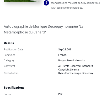
standards and may not be fully compatible
with assistive technologies.
Autobiographie de Monique Decréquy nommée "La 
Métamorphose du Canard"
Details
Publication Date
Sep 28, 2011
Language
French
Category
Biographies & Memoirs
Copyright
All Rights Reserved - Standard
Copyright License
Contributors
By (author): Monique Decréquy
Specifications
Format
PDF