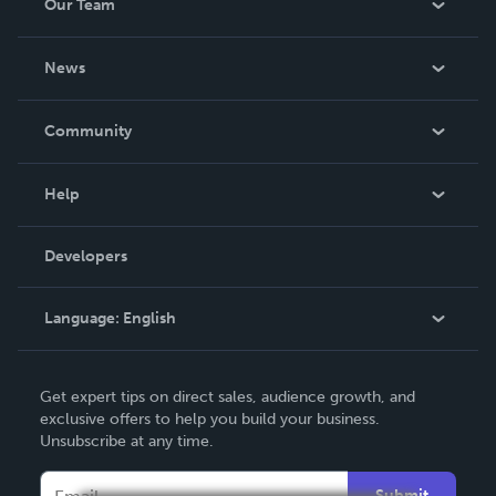
Our Team
About Us
News
Careers
In The News
Community
Events
Blog
Help
Videos
Order Lookup
Developers
Podcast
Knowledge Base
Language:
English
Contact Support
English
Get expert tips on direct sales, audience growth, and
Deutsch
exclusive offers to help you build your business.
Unsubscribe at any time.
Français
Italiano
Submit