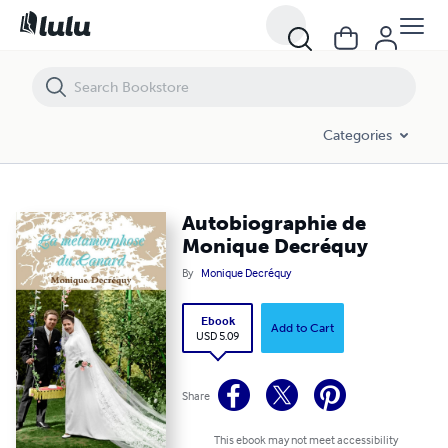
Autobiographie de Monique Decréquy
Categories
Autobiographie de
Monique Decréquy
By
Monique Decréquy
Ebook
Add to Cart
USD 5.09
Share
This ebook may not meet accessibility