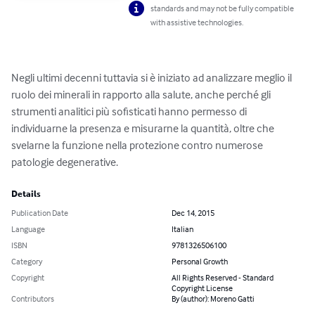
standards and may not be fully compatible
with assistive technologies.
Negli ultimi decenni tuttavia si è iniziato ad analizzare meglio il 
ruolo dei minerali in rapporto alla salute, anche perché gli 
strumenti analitici più sofisticati hanno permesso di 
individuarne la presenza e misurarne la quantità, oltre che 
svelarne la funzione nella protezione contro numerose 
patologie degenerative.
Details
Publication Date
Dec 14, 2015
Language
Italian
ISBN
9781326506100
Category
Personal Growth
Copyright
All Rights Reserved - Standard
Copyright License
Contributors
By (author): Moreno Gatti