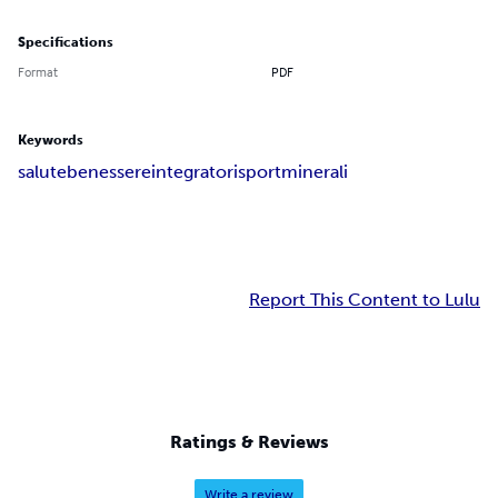
Specifications
Format
PDF
Keywords
salute
benessere
integratori
sport
minerali
Report This Content to Lulu
Ratings & Reviews
Write a review