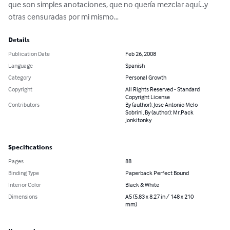
que son simples anotaciones, que no quería mezclar aquí…y 
otras censuradas por mi mismo…
Details
Publication Date
Feb 26, 2008
Language
Spanish
Category
Personal Growth
Copyright
All Rights Reserved - Standard
Copyright License
Contributors
By (author): Jose Antonio Melo
Sobrini, By (author): Mr.Pack
Jonkitonky
Specifications
Pages
88
Binding Type
Paperback Perfect Bound
Interior Color
Black & White
Dimensions
A5 (5.83 x 8.27 in / 148 x 210
mm)