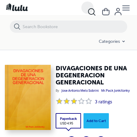
DIVAGACIONES DE UNA DEGENERACION GENERACIONAL
Categories
DIVAGACIONES DE UNA
DEGENERACION
GENERACIONAL
By
Jose Antonio Melo Sobrini
Mr.Pack Jonkitonky
3
ratings
Paperback
Add to Cart
USD 4.95