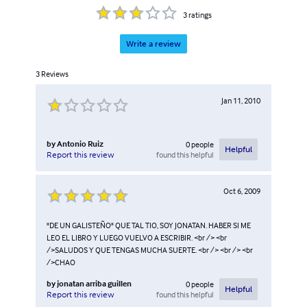
3
ratings
Write a review
3
Reviews
Jan 11, 2010
by
Antonio Ruiz
0
people
Helpful
found this helpful
Report this review
Oct 6, 2009
"DE UN GALISTEÑO" QUE TAL TIO, SOY JONATAN. HABER SI ME
LEO EL LIBRO Y LUEGO VUELVO A ESCRIBIR. <br /> <br
/>SALUDOS Y QUE TENGAS MUCHA SUERTE. <br /> <br /> <br
/>CHAO
by
jonatan arriba guillen
0
people
Helpful
found this helpful
Report this review