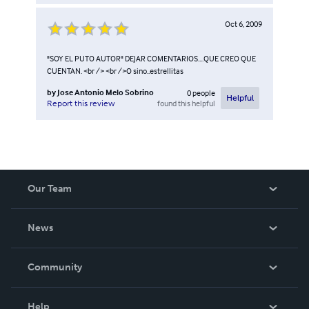
Oct 6, 2009
"SOY EL PUTO AUTOR" DEJAR COMENTARIOS....QUE CREO QUE
CUENTAN. <br /> <br />O sino..estrellitas
by
Jose Antonio Melo Sobrino
0
people
Helpful
found this helpful
Report this review
Our Team
About Us
News
Careers
In The News
Community
Events
Blog
Help