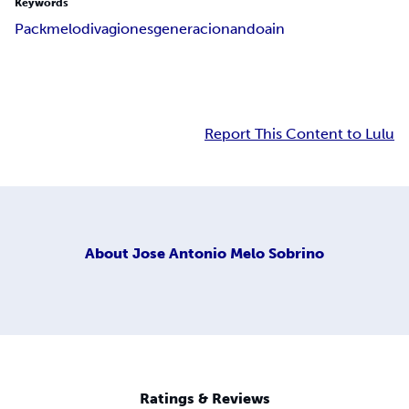
Keywords
Pack
melo
divagiones
generacion
andoain
Report This Content to Lulu
About
Jose Antonio Melo Sobrino
Ratings & Reviews