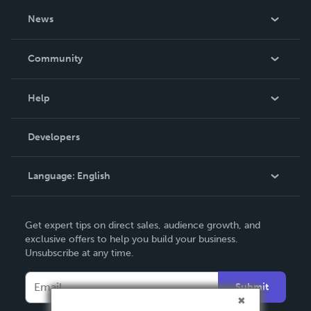
About Us
News
Careers
In The News
Community
Events
Blog
Help
Videos
Order Lookup
Developers
Podcast
Knowledge Base
Language:
English
Contact Support
English
Get expert tips on direct sales, audience growth, and
Deutsch
exclusive offers to help you build your business.
Unsubscribe at any time.
Français
Italiano
Submit
Español