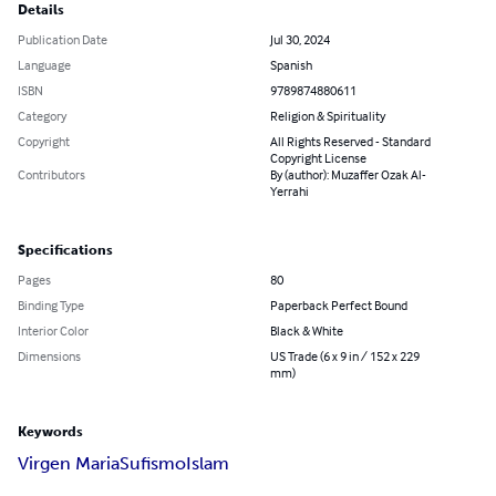
Details
Publication Date
Jul 30, 2024
Language
Spanish
ISBN
9789874880611
Category
Religion & Spirituality
Copyright
All Rights Reserved - Standard
Copyright License
Contributors
By (author): Muzaffer Ozak Al-
Yerrahi
Specifications
Pages
80
Binding Type
Paperback Perfect Bound
Interior Color
Black & White
Dimensions
US Trade (6 x 9 in / 152 x 229
mm)
Keywords
Virgen Maria
Sufismo
Islam