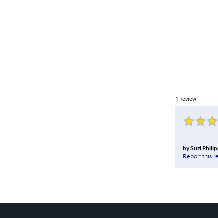
1
Review
by
Suzi Phili
Report this r