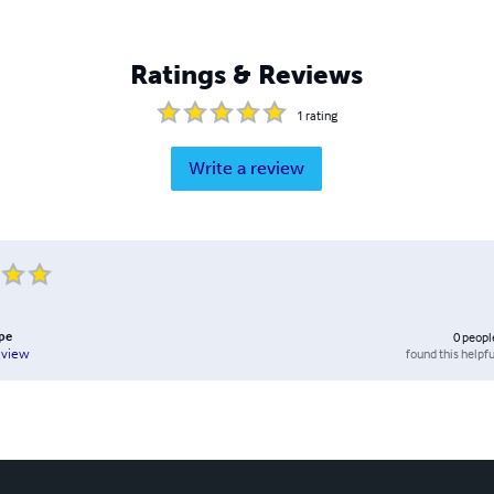
Ratings & Reviews
1
rating
Write a review
ppe
0
peopl
found this helpfu
eview