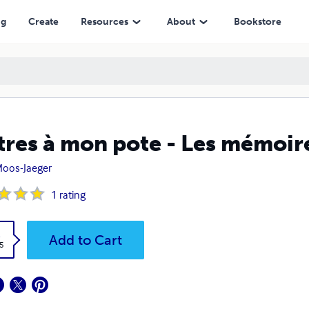
ng
Create
Resources
About
Bookstore
tres à mon pote - Les mémoir
oos-Jaeger
1
rating
k
Add to Cart
5