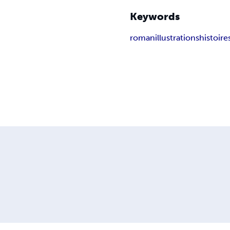
Keywords
roman
illustrations
histoire