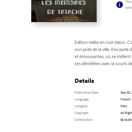
This
with
Edition reliée en noir-blanc. C’
son pote de la ville. Il lui p
et émouvantes, où se mêlent s
ses démêlées avec la souris de 
Details
Publication Date
Sep 30,
Language
French
Category
Pets
Copyright
All Righ
Contributors
By (auth