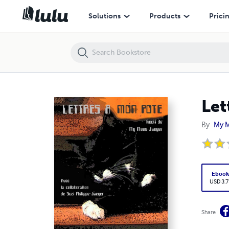
Lettres à mon pote - Les mémoires de Tatache NB
Solutions
Products
Prici
Let
By
My M
Eboo
USD 3.7
Share