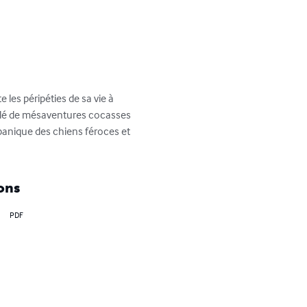
e les péripéties de sa vie à 
euplé de mésaventures cocasses 
panique des chiens féroces et 
ons
PDF