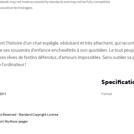
 ebook may not meet accessibility standards and may not be fully compatible
 assistive technologies.
est l’histoire d’un chat espiègle, séduisant et très attachant, qui racont
arle de ses souvenirs d’enfance enchevêtrés à son quotidien. Le tout p
es rêves de festins défendus, d’amours impossibles. Sans oublier sa 
l’ordinateur !
Specificati
 2011
Format
ts Reserved - Standard Copyright License
or): My Moos-Jaeger