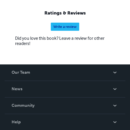
Ratings & Reviews
Write a review
Did you love this book? Leave a review for other
readers!
Our Team
About Us
News
Careers
In The News
Community
Events
Blog
Help
Videos