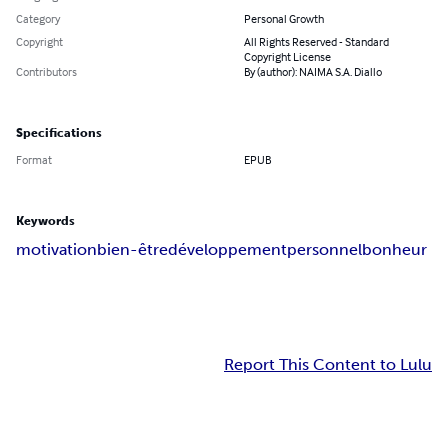
Category
Personal Growth
Copyright
All Rights Reserved - Standard
Copyright License
Contributors
By (author): NAIMA S.A. Diallo
Specifications
Format
EPUB
Keywords
motivation
bien-être
développement
personnel
bonheur
Report This Content to Lulu