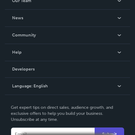
Our Team
About Us
News
Careers
In The News
Community
Events
Blog
Help
Videos
Order Lookup
Developers
Podcast
Knowledge Base
Language:
English
Contact Support
English
Get expert tips on direct sales, audience growth, and
Deutsch
exclusive offers to help you build your business.
Unsubscribe at any time.
Français
Italiano
Submit