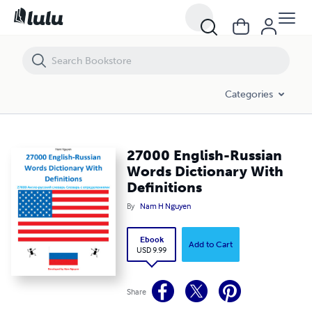
27000 English-Russian Words Dictionary With Definitions
Categories
27000 English-Russian
Words Dictionary With
Definitions
By
Nam H Nguyen
Ebook
Add to Cart
USD 9.99
Share