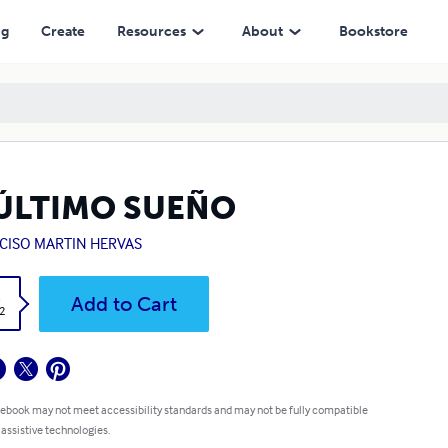
ng
Create
Resources
About
Bookstore
 ÚLTIMO SUEÑO
CISO MARTIN HERVAS
k
Add to Cart
2
 ebook may not meet accessibility standards and may not be fully compatible
 assistive technologies.