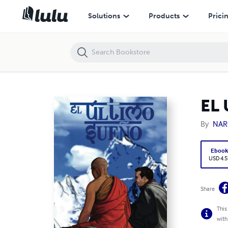
EL ÚLTIMO SUEÑO
Solutions
Products
Prici
EL
By
NAR
Eboo
USD 4.5
Share
This
with