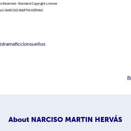
ts Reserved - Standard Copyright License
hor): NARCISO MARTIN HERVAS
t
drama
ficcion
sueños
R
About
NARCISO MARTIN HERVÁS