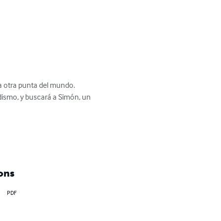
a otra punta del mundo.

dismo, y buscará a Simón, un 
ons
PDF