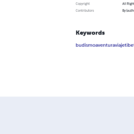
Copyright
All Righ
Contributors
By (aut
Keywords
budismo
aventura
viaje
tibe